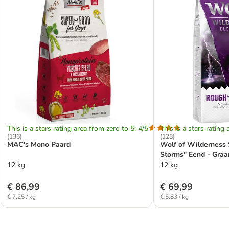
This is a stars rating area from zero to 5: 4/5
This is a stars rating 
(
136
)
(
128
)
MAC's Mono Paard
Wolf of Wilderness 
Storms" Eend - Graan
12 kg
12 kg
€ 86,99
€ 69,99
€ 7,25 / kg
€ 5,83 / kg