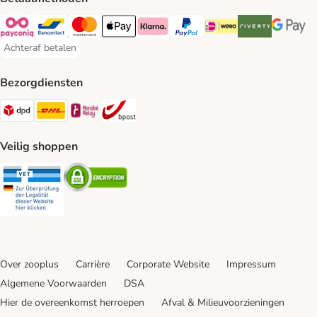
Payconiq Payment Method
Bancontact Payment Method
Mastercard Payment Method
Apple Pay Payment Method
Klarna Payment Method
PayPal Payment Method
iDeal Payment Method
Riverty Payment 
Google P
Achteraf betalen
Achteraf betalen Payment Method
Bezorgdiensten
Dpd Shipping Method
DHL Shipping Method
Mondial Relay Shipping Method
bpost Shipping Method
Veilig shoppen
Security
Security
Over zooplus
Carrière
Corporate Website
Impressum
Algemene Voorwaarden
DSA
Hier de overeenkomst herroepen
Afval & Milieuvoorzieningen