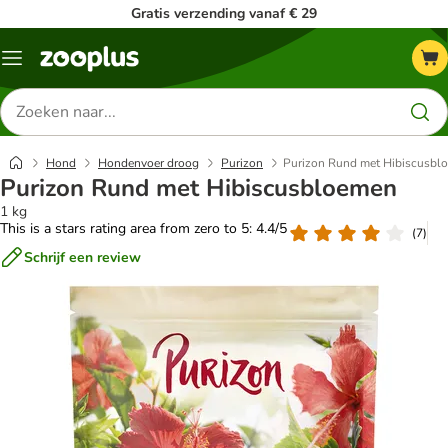
Gratis verzending vanaf € 29
Menu
Zoeken
naar
producten
Hond
Hondenvoer droog
Purizon
Purizon Rund met Hibiscusbl
Purizon Rund met Hibiscusbloemen
1 kg
This is a stars rating area from zero to 5: 4.4/5
(
7
)
Schrijf een review