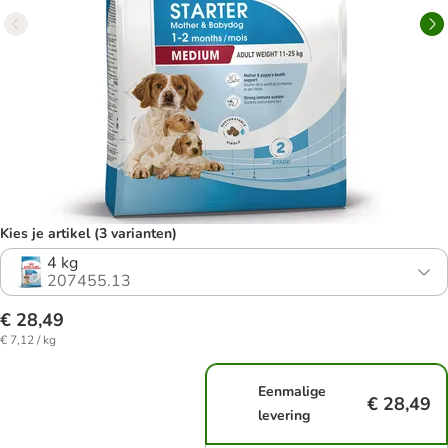
Kies je artikel (3 varianten)
4 kg
207455.13
€ 28,49
€ 7,12 / kg
Eenmalige
€ 28,49
levering