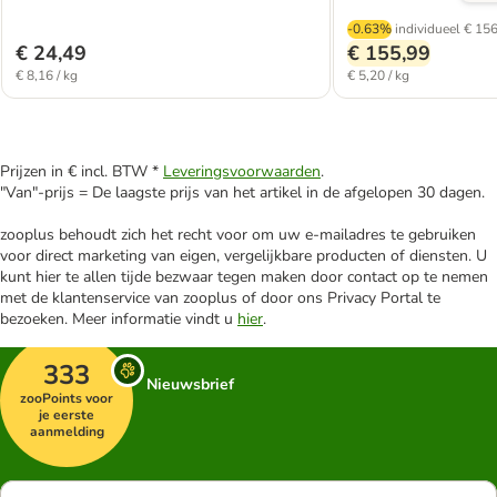
-0.63%
individueel
€ 156
€ 24,49
€ 155,99
€ 8,16 / kg
€ 5,20 / kg
Prijzen in € incl. BTW *
Leveringsvoorwaarden
.
"Van"-prijs = De laagste prijs van het artikel in de afgelopen 30 dagen.
zooplus behoudt zich het recht voor om uw e-mailadres te gebruiken
voor direct marketing van eigen, vergelijkbare producten of diensten. U
kunt hier te allen tijde bezwaar tegen maken door contact op te nemen
met de klantenservice van zooplus of door ons Privacy Portal te
bezoeken. Meer informatie vindt u
hier
.
333
Nieuwsbrief
zooPoints voor
je eerste
aanmelding