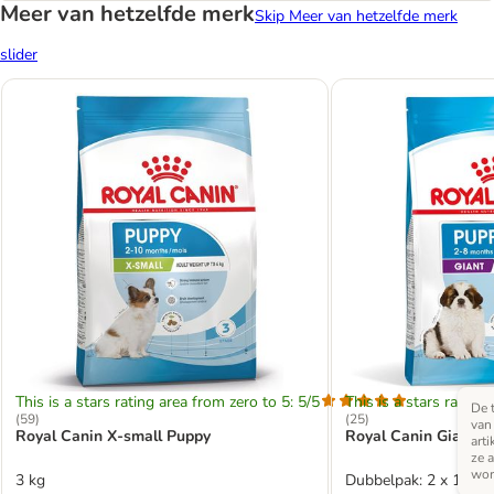
Meer van hetzelfde merk
Skip Meer van hetzelfde merk
slider
This is a stars rating area from zero to 5: 5/5
This is a stars rating 
De t
(
59
)
(
25
)
van
Royal Canin X-small Puppy
Royal Canin Giant 
art
ze a
wor
3 kg
Dubbelpak: 2 x 15 kg