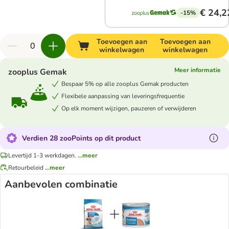
€ 24,2
-15%
Toevoegen aan
Toevoegen aan
winkelwagen
winkelwagen
Meer informatie
zooplus Gemak
Bespaar 5% op alle zooplus Gemak producten
Flexibele aanpassing van leveringsfrequentie
Op elk moment wijzigen, pauzeren of verwijderen
Verdien 28 zooPoints op dit product
Levertijd 1-3 werkdagen.
...meer
Retourbeleid
...meer
Aanbevolen combinatie