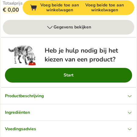
Totaalprijs
Voeg beide toe aan
Voeg beide toe aan
€ 0,00
winkelwagen
winkelwagen
Gegevens bekijken
Heb je hulp nodig bij het
kiezen van een product?
Start
Productbeschrijving
Ingrediënten
Voedingsadvies