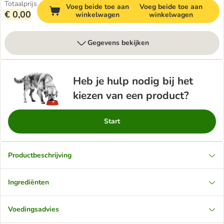
Totaalprijs
Voeg beide toe aan
Voeg beide toe aan
€ 0,00
winkelwagen
winkelwagen
Gegevens bekijken
Heb je hulp nodig bij het
kiezen van een product?
Start
Productbeschrijving
Ingrediënten
Voedingsadvies