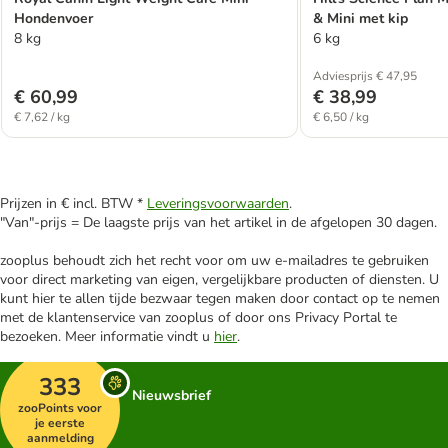
Hondenvoer
& Mini met kip
8 kg
6 kg
Adviesprijs € 47,95
€ 60,99
€ 38,99
€ 7,62 / kg
€ 6,50 / kg
Prijzen in € incl. BTW *
Leveringsvoorwaarden
.
"Van"-prijs = De laagste prijs van het artikel in de afgelopen 30 dagen.
zooplus behoudt zich het recht voor om uw e-mailadres te gebruiken
voor direct marketing van eigen, vergelijkbare producten of diensten. U
kunt hier te allen tijde bezwaar tegen maken door contact op te nemen
met de klantenservice van zooplus of door ons Privacy Portal te
bezoeken. Meer informatie vindt u
hier
.
333
Nieuwsbrief
zooPoints voor
je eerste
aanmelding