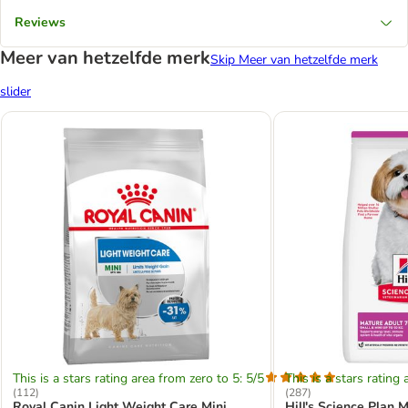
Reviews
Meer van hetzelfde merk
Skip Meer van hetzelfde merk
slider
This is a stars rating area from zero to 5: 5/5
This is a stars rating 
(
112
)
(
287
)
Royal Canin Light Weight Care Mini
Hill's Science Plan 