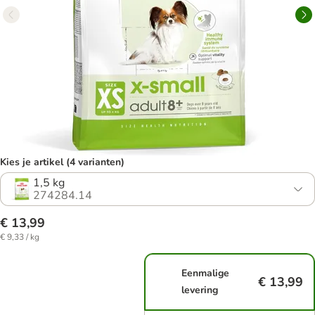
Kies je artikel (4 varianten)
1,5 kg
274284.14
€ 13,99
€ 9,33 / kg
Eenmalige
€ 13,99
levering