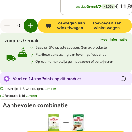
€ 11,8
-15%
Toevoegen aan
Toevoegen aan
winkelwagen
winkelwagen
Meer informatie
zooplus Gemak
Bespaar 5% op alle zooplus Gemak producten
Flexibele aanpassing van leveringsfrequentie
Op elk moment wijzigen, pauzeren of verwijderen
Verdien 14 zooPoints op dit product
Levertijd 1-3 werkdagen.
...meer
Retourbeleid
...meer
Aanbevolen combinatie