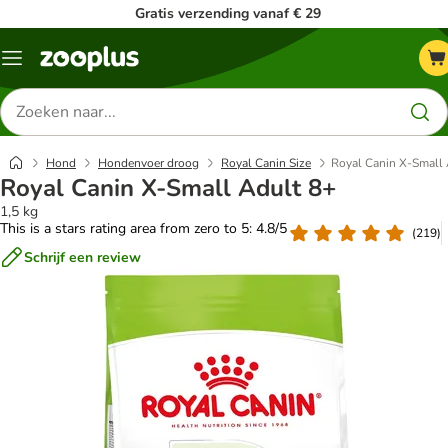
Gratis verzending vanaf € 29
Menu
Zoeken
naar
producten
Hond
Hondenvoer droog
Royal Canin Size
Royal Canin X-Small 
Royal Canin X-Small Adult 8+
1,5 kg
This is a stars rating area from zero to 5: 4.8/5
(
219
)
Schrijf een review