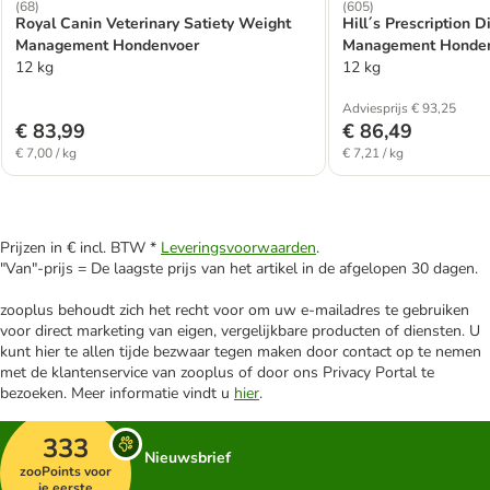
(
68
)
(
605
)
Royal Canin Veterinary Satiety Weight
Hill´s Prescription 
Management Hondenvoer
Management Honden
12 kg
12 kg
Adviesprijs € 93,25
€ 83,99
€ 86,49
€ 7,00 / kg
€ 7,21 / kg
Prijzen in € incl. BTW *
Leveringsvoorwaarden
.
"Van"-prijs = De laagste prijs van het artikel in de afgelopen 30 dagen.
zooplus behoudt zich het recht voor om uw e-mailadres te gebruiken
voor direct marketing van eigen, vergelijkbare producten of diensten. U
kunt hier te allen tijde bezwaar tegen maken door contact op te nemen
met de klantenservice van zooplus of door ons Privacy Portal te
bezoeken. Meer informatie vindt u
hier
.
333
Nieuwsbrief
zooPoints voor
je eerste