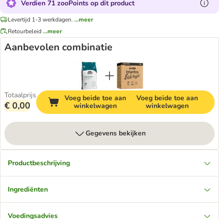
Verdien 71 zooPoints op dit product
Levertijd 1-3 werkdagen.
...meer
Retourbeleid
...meer
Aanbevolen combinatie
Totaalprijs
Voeg beide toe aan
Voeg beide toe aan
€ 0,00
winkelwagen
winkelwagen
Gegevens bekijken
Productbeschrijving
Ingrediënten
Voedingsadvies