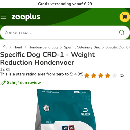
Gratis verzending vanaf € 29
Menu
Zoeken
naar
producten
Hond
Hondenvoer droog
Specific Veterinary Diet
Specific Dog C
Specific Dog CRD-1 - Weight
Reduction Hondenvoer
12 kg
This is a stars rating area from zero to 5: 4.0/5
(
2
)
Schrijf een review