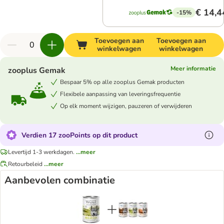
€ 14,4
-15%
Toevoegen aan
Toevoegen aan
winkelwagen
winkelwagen
Meer informatie
zooplus Gemak
Bespaar 5% op alle zooplus Gemak producten
Flexibele aanpassing van leveringsfrequentie
Op elk moment wijzigen, pauzeren of verwijderen
Verdien 17 zooPoints op dit product
Levertijd 1-3 werkdagen.
...meer
Retourbeleid
...meer
Aanbevolen combinatie