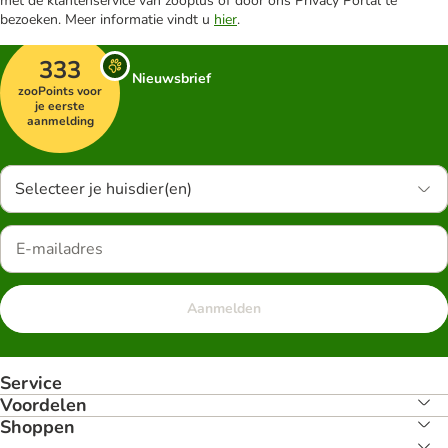
met de klantenservice van zooplus of door ons Privacy Portal te
bezoeken. Meer informatie vindt u
hier
.
333
Nieuwsbrief
zooPoints voor
je eerste
aanmelding
Selecteer je huisdier(en)
Aanmelden
Service
Voordelen
Shoppen