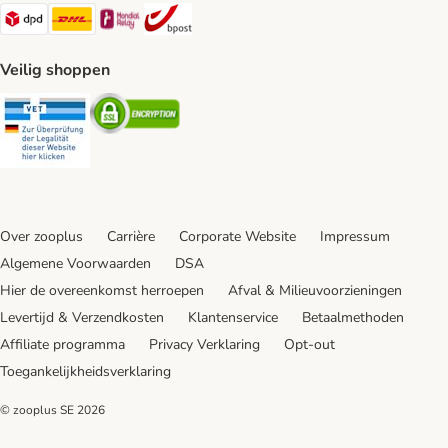
Dpd Shipping Method
DHL Shipping Method
Mondial Relay Shipping Method
bpost Shipping Method
Veilig shoppen
Security
Security
Over zooplus
Carrière
Corporate Website
Impressum
Algemene Voorwaarden
DSA
Hier de overeenkomst herroepen
Afval & Milieuvoorzieningen
Levertijd & Verzendkosten
Klantenservice
Betaalmethoden
Affiliate programma
Privacy Verklaring
Opt-out
Toegankelijkheidsverklaring
© zooplus SE
2026