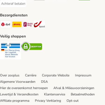
Achteraf betalen
Achteraf betalen Payment Method
Bezorgdiensten
Dpd Shipping Method
DHL Shipping Method
Mondial Relay Shipping Method
bpost Shipping Method
Veilig shoppen
Security
Security
Over zooplus
Carrière
Corporate Website
Impressum
Algemene Voorwaarden
DSA
Hier de overeenkomst herroepen
Afval & Milieuvoorzieningen
Levertijd & Verzendkosten
Klantenservice
Betaalmethoden
Affiliate programma
Privacy Verklaring
Opt-out