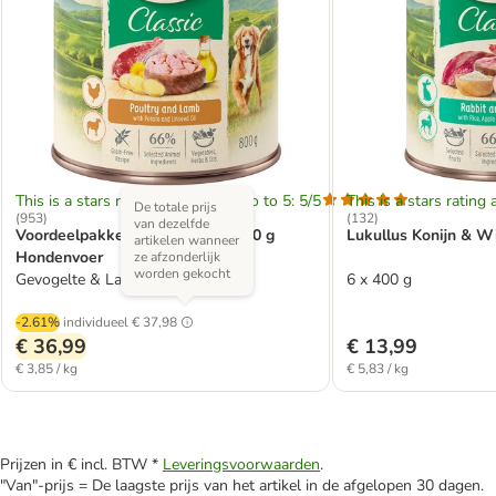
This is a stars rating area from zero to 5: 5/5
This is a stars rating 
De totale prijs
(
953
)
(
132
)
van dezelfde
Voordeelpakket Lukullus 12 x 800 g
Lukullus Konijn & W
artikelen wanneer
Hondenvoer
ze afzonderlijk
worden gekocht
Gevogelte & Lam
6 x 400 g
-2.61%
individueel
€ 37,98
€ 36,99
€ 13,99
€ 3,85 / kg
€ 5,83 / kg
Prijzen in € incl. BTW *
Leveringsvoorwaarden
.
"Van"-prijs = De laagste prijs van het artikel in de afgelopen 30 dagen.