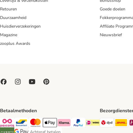
Levertijd & verzendkosten
Bonusshop
Retouren
Goede doelen
Duurzaamheid
Fokkerprogramm
Huisdierverzekeringen
Affiliate Progra
Magazine
Nieuwsbrief
zooplus Awards
Betaalmethoden
Bezorgdienste
Dpd Shipp
DH
Payconiq Payment Method
Bancontact Payment Method
Mastercard Payment Method
Apple Pay Payment Method
Klarna Payment Method
PayPal Payment Method
iDeal Payment Method
Achteraf betalen