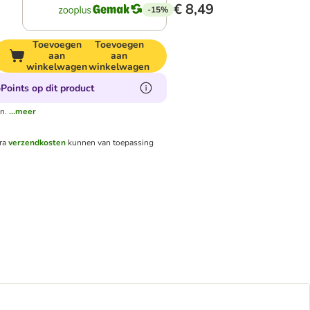
€ 8,49
-15%
Toevoegen
Toevoegen
aan
aan
winkelwagen
winkelwagen
Points op dit product
n.
...meer
tra
verzendkosten
kunnen van toepassing