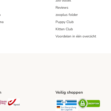
zoo outlet
Reviews
a
zooplus folder
mma
Puppy Club
Kitten Club
Voordelen in één overzicht
n
Veilig shoppen
ing Method
L Shipping Method
Mondial Relay Shipping Method
bpost Shipping Method
Security
Securit