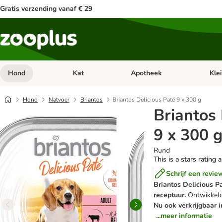
Gratis verzending vanaf € 29
Hond
Kat
Apotheek
Kle
Open categorie menu: Hond
Open categorie menu: Kat
Open 
Hond
Natvoer
Briantos
Briantos Delicious Paté 9 x 300 g
Briantos 
9 x 300 
Rund
This is a stars rating 
Schrijf een revie
Briantos Delicious P
receptuur.
Ontwikkeld
Nu ook verkrijgbaar i
...meer informatie