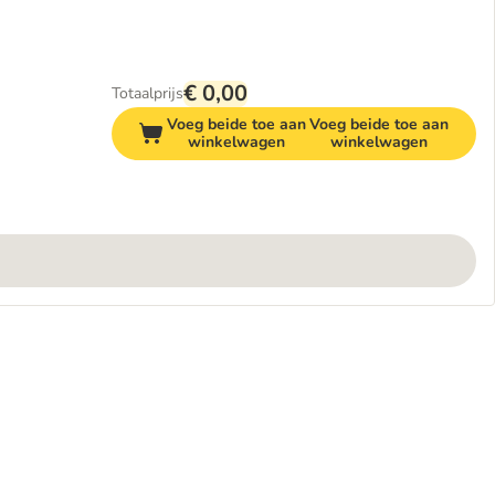
€ 0,00
Totaalprijs
Voeg beide toe aan
Voeg beide toe aan
winkelwagen
winkelwagen