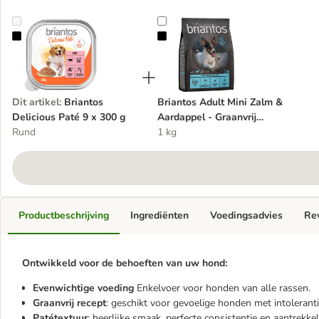
Briantos Delicious Paté 9 x 300 g
Briantos Adult Mini Zalm & Aarda
Dit artikel
:
Briantos
Briantos Adult Mini Zalm &
Delicious Paté 9 x 300 g
Aardappel - Graanvrij
Rund
Hondenvoer
1 kg
Productbeschrijving
Ingrediënten
Voedingsadvies
Re
Ontwikkeld voor de behoeften van uw hond:
Evenwichtige voeding
Enkelvoer voor honden van alle rassen.
Graanvrij recept
: geschikt voor gevoelige honden met intoleranti
Patétextuur
: heerlijke smaak, perfecte consistentie en aantrekkel