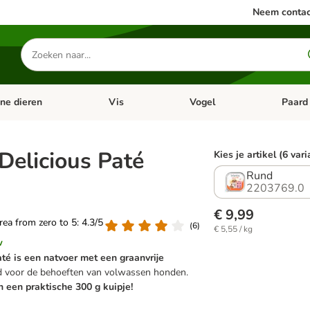
Neem contac
Zoeken
naar
producten
ine dieren
Vis
Vogel
Paard
categorie menu: Apotheek
Open categorie menu: Kleine dieren
Open categorie menu: Vis
Open cat
Delicious Paté
Kies je artikel (6 var
Rund
g
2203769.0
€ 9,99
area from zero to 5: 4.3/5
(
6
)
€ 5,55 / kg
w
até is een natvoer met een graanvrije
 voor de behoeften van volwassen honden.
n een praktische 300 g kuipje!