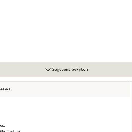
ppel - Graanvrij Hondenvoer
Gegevens bekijken
views
es.
ijke textuur.