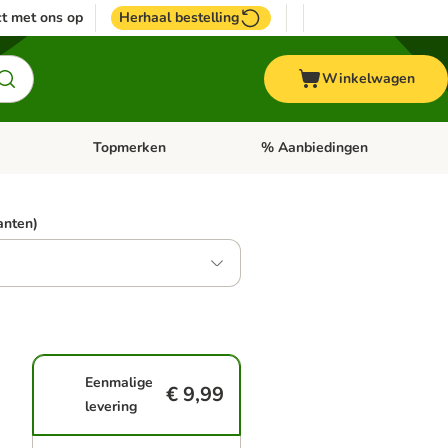
t met ons op
Herhaal bestelling
Winkelwagen
Topmerken
% Aanbiedingen
egorie menu: Vogel
Open categorie menu: Paard
Open categorie menu: Topmerke
ianten)
Eenmalige
€ 9,99
levering