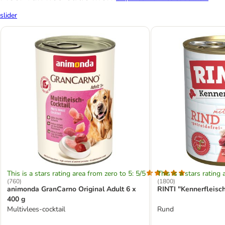
slider
This is a stars rating area from zero to 5: 5/5
This is a stars rating 
(
760
)
(
1800
)
animonda GranCarno Original Adult 6 x
RINTI "Kennerfleisch
400 g
Multivlees-cocktail
Rund