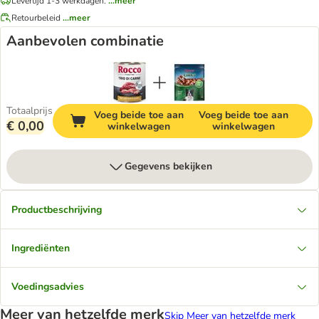
Levertijd 1-3 werkdagen.
...meer
Retourbeleid
...meer
Aanbevolen combinatie
Totaalprijs
Voeg beide toe aan
Voeg beide toe aan
€ 0,00
winkelwagen
winkelwagen
Gegevens bekijken
Productbeschrijving
Ingrediënten
Voedingsadvies
Meer van hetzelfde merk
Skip Meer van hetzelfde merk