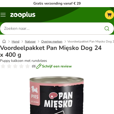
Gratis verzending vanaf € 29
Menu
Zoeken
naar
producten
Hond
Natvoer
Overige merken
Voordeelpakket Pan Mięsko Dog 2
Voordeelpakket Pan Mięsko Dog 24
x 400 g
Puppy kalkoen met rundvlees
Schrijf een review
(
0
)