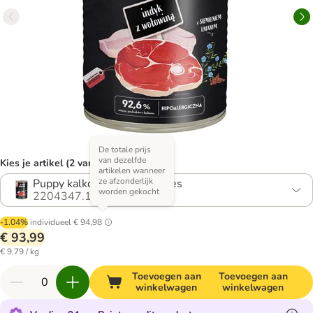
De totale prijs
van dezelfde
Kies je artikel (2 varianten)
artikelen wanneer
ze afzonderlijk
Puppy kalkoen met rundvlees
worden gekocht
2204347.1
-1.04%
individueel
€ 94,98
€ 93,99
€ 9,79 / kg
Toevoegen aan
Toevoegen aan
winkelwagen
winkelwagen