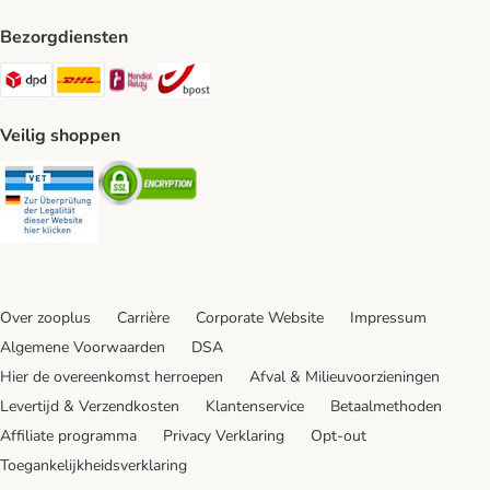
Bezorgdiensten
Dpd Shipping Method
DHL Shipping Method
Mondial Relay Shipping Method
bpost Shipping Method
Veilig shoppen
Security
Security
Over zooplus
Carrière
Corporate Website
Impressum
Algemene Voorwaarden
DSA
Hier de overeenkomst herroepen
Afval & Milieuvoorzieningen
Levertijd & Verzendkosten
Klantenservice
Betaalmethoden
Affiliate programma
Privacy Verklaring
Opt-out
Toegankelijkheidsverklaring