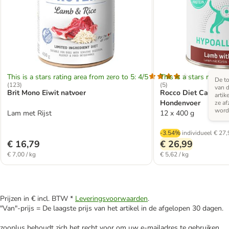
This is a stars rating area from zero to 5: 4/5
This is a stars rating 
De to
(
123
)
(
5
)
van d
Brit Mono Eiwit natvoer
Rocco Diet Care Hy
artik
Hondenvoer
ze af
word
Lam met Rijst
12 x 400 g
-3.54%
individueel
€ 27,
€ 16,79
€ 26,99
€ 7,00 / kg
€ 5,62 / kg
Prijzen in € incl. BTW *
Leveringsvoorwaarden
.
"Van"-prijs = De laagste prijs van het artikel in de afgelopen 30 dagen.
zooplus behoudt zich het recht voor om uw e-mailadres te gebruiken