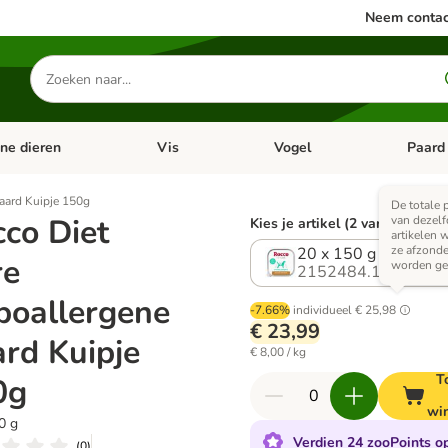
Neem contac
Zoeken
naar
producten
ine dieren
Vis
Vogel
Paard
categorie menu: Apotheek
Open categorie menu: Kleine dieren
Open categorie menu: Vis
Open cat
aard Kuipje 150g
De totale p
co Diet
van dezelf
Kies je artikel (2 varianten)
artikelen 
ze afzonde
20 x 150 g
re
worden ge
2152484.1
poallergene
-7.66%
individueel
€ 25,98
€ 23,99
rd Kuipje
€ 8,00 / kg
T
0g
wi
0 g
Verdien 24 zooPoints op
(
0
)