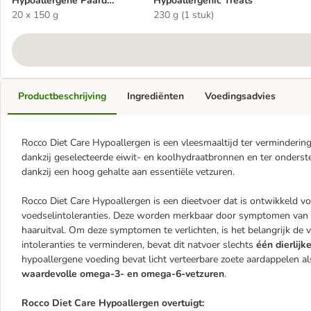
Hypoallergene Paard
Hypoallergenic Treats
Kuipje 150g
20 x 150 g
230 g (1 stuk)
Productbeschrijving
Ingrediënten
Voedingsadvies
Rocco Diet Care Hypoallergen is een vleesmaaltijd ter verminderin
dankzij geselecteerde eiwit- en koolhydraatbronnen en ter onderst
dankzij een hoog gehalte aan essentiële vetzuren.
Rocco Diet Care Hypoallergen is een dieetvoer dat is ontwikkeld vo
voedselintoleranties. Deze worden merkbaar door symptomen van 
haaruitval. Om deze symptomen te verlichten, is het belangrijk de
intoleranties te verminderen, bevat dit natvoer slechts
één dierlijk
hypoallergene voeding bevat licht verteerbare zoete aardappelen a
waardevolle omega-3- en omega-6-vetzuren
.
Rocco Diet Care Hypoallergen overtuigt: