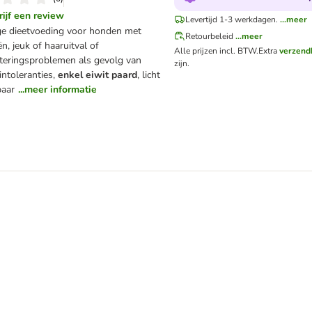
rijf een review
Levertijd 1-3 werkdagen.
...meer
ge dieetvoeding voor honden met
Retourbeleid
...meer
ën, jeuk of haaruitval of
Alle prijzen incl. BTW.
Extra
verzend
rteringsproblemen als gevolg van
zijn.
ntoleranties,
enkel eiwit paard
, licht
baar
...meer informatie