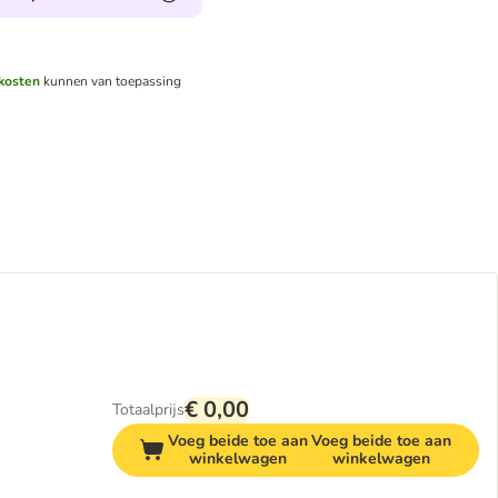
kosten
kunnen van toepassing
€ 0,00
Totaalprijs
Voeg beide toe aan
Voeg beide toe aan
winkelwagen
winkelwagen