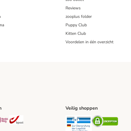
Reviews
a
zooplus folder
mma
Puppy Club
Kitten Club
Voordelen in één overzicht
n
Veilig shoppen
ing Method
L Shipping Method
Mondial Relay Shipping Method
bpost Shipping Method
Security
Securit