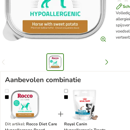
Sch
Volledi
allergie
spijsve
voedseli
verteer
Aanbevolen combinatie
Rocco Diet Care Hypoallergene Paard Kuipje 150g
Royal Canin Hypoallergenic Treats
Dit artikel
:
Rocco Diet Care
Royal Canin