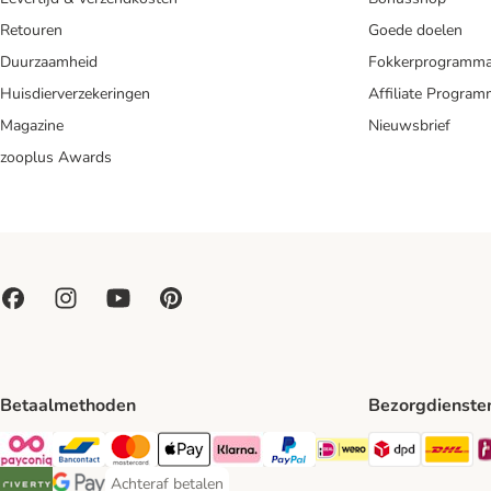
Retouren
Goede doelen
Duurzaamheid
Fokkerprogramm
Huisdierverzekeringen
Affiliate Progra
Magazine
Nieuwsbrief
zooplus Awards
Betaalmethoden
Bezorgdienste
Dpd Shipp
DH
Payconiq Payment Method
Bancontact Payment Method
Mastercard Payment Method
Apple Pay Payment Method
Klarna Payment Method
PayPal Payment Method
iDeal Payment Method
Achteraf betalen