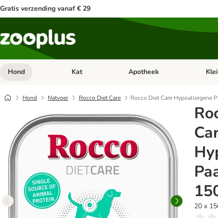
Gratis verzending vanaf € 29
Hond
Kat
Apotheek
Kle
Open categorie menu: Hond
Open categorie menu: Kat
Open 
Hond
Natvoer
Rocco Diet Care
Rocco Diet Care Hypoallergene P
Roc
Ca
Hy
Paa
15
20 x 15