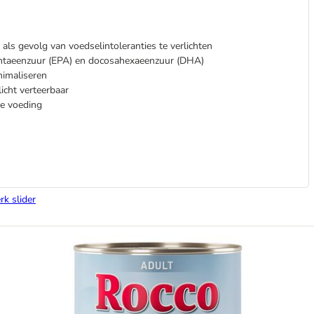
s gevolg van voedselintoleranties te verlichten
pentaeenzuur (EPA) en docosahexaeenzuur (DHA)
nimaliseren
licht verteerbaar
e voeding
rk slider