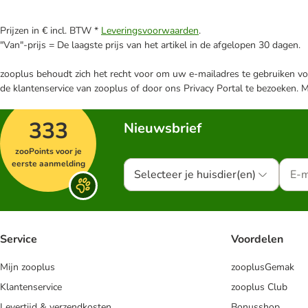
Prijzen in € incl. BTW *
Leveringsvoorwaarden
.
"Van"-prijs = De laagste prijs van het artikel in de afgelopen 30 dagen.
zooplus behoudt zich het recht voor om uw e-mailadres te gebruiken voo
de klantenservice van zooplus of door ons Privacy Portal te bezoeken. 
333
Nieuwsbrief
zooPoints voor je
eerste aanmelding
Selecteer je huisdier(en)
Service
Voordelen
Mijn zooplus
zooplusGemak
Klantenservice
zooplus Club
Levertijd & verzendkosten
Bonusshop