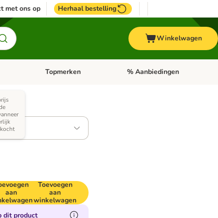
t met ons op
Herhaal bestelling
Winkelwagen
Topmerken
% Aanbiedingen
egorie menu: Vogel
Open categorie menu: Paard
Open categorie menu: Topmerke
rijs
de
wanneer
rlijk
kocht
oevoegen
Toevoegen
aan
aan
nkelwagen
winkelwagen
 dit product