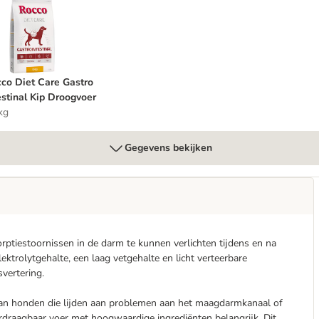
al Kalkoen met Pompoen 400 g Hondenvoer
occo Diet Care Gastro Intestinal Kip Droogvoer
co Diet Care Gastro
estinal Kip Droogvoer
kg
Gegevens bekijken
orptiestoornissen in de darm te kunnen verlichten tijdens en na
ktrolytgehalte, een laag vetgehalte en licht verteerbare
vertering.
van honden die lijden aan problemen aan het maagdarmkanaal of
 verdraagbaar voer met hoogwaardige ingrediënten belangrijk. Dit