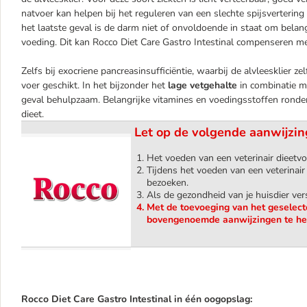
natvoer kan helpen bij het reguleren van een slechte spijsverterin
het laatste geval is de darm niet of onvoldoende in staat om bela
voeding. Dit kan Rocco Diet Care Gastro Intestinal compenseren m
Zelfs bij exocriene pancreasinsufficiëntie, waarbij de alvleesklier 
voer geschikt. In het bijzonder het
lage vetgehalte
in combinatie 
geval behulpzaam. Belangrijke vitamines en voedingsstoffen ronden
dieet.
Let op de volgende aanwijzin
Het voeden van een veterinair dieetv
Tijdens het voeden van een veterinair
bezoeken.
Als de gezondheid van je huisdier vers
Met de toevoeging van het geselect
bovengenoemde aanwijzingen te he
Rocco Diet Care Gastro Intestinal in één oogopslag: