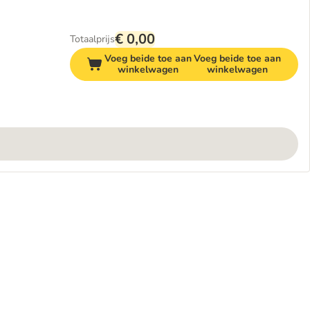
€ 0,00
Totaalprijs
Voeg beide toe aan
Voeg beide toe aan
winkelwagen
winkelwagen