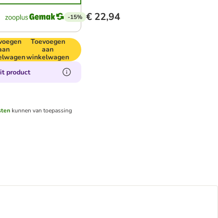
€ 22,94
-15%
voegen
Toevoegen
aan
aan
elwagen
winkelwagen
it product
sten
kunnen van toepassing