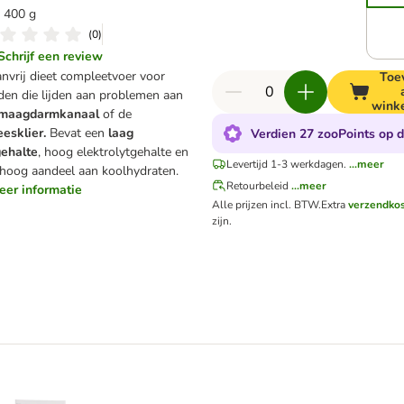
 400 g
(
0
)
Schrijf een review
nvrij dieet compleetvoer voor
Toe
en die lijden aan problemen aan
wink
maagdarmkanaal
of de
eesklier.
Bevat een
laag
Verdien 27 zooPoints op d
gehalte
, hoog elektrolytgehalte en
Levertijd 1-3 werkdagen.
...meer
hoog aandeel aan koolhydraten.
Retourbeleid
...meer
meer informatie
Alle prijzen incl. BTW.
Extra
verzendko
zijn.