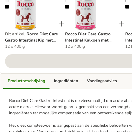
Rocco Diet Care Gastro Intestinal Kip met Pastinaak Hondenvoer
Rocco Diet Care Gastro Intestin
R
Dit artikel
:
Rocco Diet Care
Rocco Diet Care Gastro
Roc
Gastro Intestinal Kip met
Intestinal Kalkoen met
Int
Pastinaak Hondenvoer
12 x 400 g
Pompoen 400 g
12 x 400 g
12 
Hondenvoer
Productbeschrijving
Ingrediënten
Voedingsadvies
Rocco Diet Care Gastro Intestinal is de vleesmaaltijd om acute abs
acute diarree. Hiervoor wordt gebruik gemaakt van een verhoogd ele
ingrediënten ter mogelijke compensatie van een ontoereikende spijs
Het dieet compleetvoer is aangepast aan de specifieke behoeften 
de alvleesklier. Voor deze soort ziekten is licht verteerbaar, goed