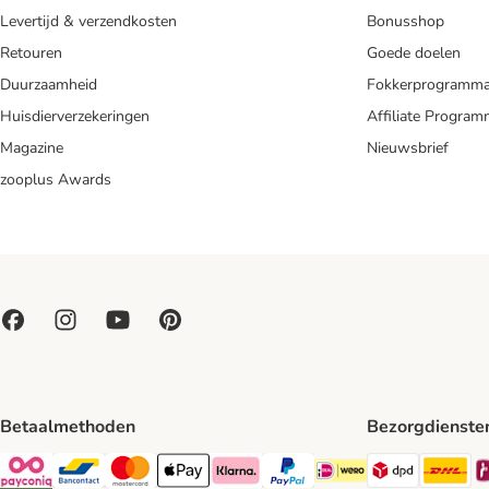
Levertijd & verzendkosten
Bonusshop
Retouren
Goede doelen
Duurzaamheid
Fokkerprogramm
Huisdierverzekeringen
Affiliate Progra
Magazine
Nieuwsbrief
zooplus Awards
Betaalmethoden
Bezorgdienste
Dpd Shipp
DH
Payconiq Payment Method
Bancontact Payment Method
Mastercard Payment Method
Apple Pay Payment Method
Klarna Payment Method
PayPal Payment Method
iDeal Payment Method