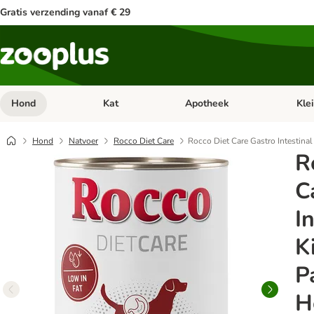
Gratis verzending vanaf € 29
Hond
Kat
Apotheek
Kle
Open categorie menu: Hond
Open categorie menu: Kat
Open 
Hond
Natvoer
Rocco Diet Care
Rocco Diet Care Gastro Intestina
R
C
I
K
P
H