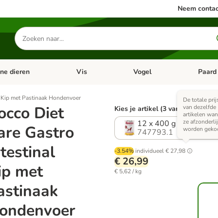
Neem contac
Zoeken
naar
producten
ine dieren
Vis
Vogel
Paard
categorie menu: Apotheek
Open categorie menu: Kleine dieren
Open categorie menu: Vis
Open cat
l Kip met Pastinaak Hondenvoer
De totale prij
occo Diet
van dezelfde
Kies je artikel (3 varianten)
artikelen wa
ze afzonderli
12 x 400 g
are Gastro
worden geko
747793.1
ntestinal
-3.54%
individueel
€ 27,98
€ 26,99
ip met
€ 5,62 / kg
astinaak
ondenvoer