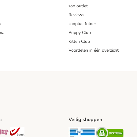
zoo outlet
Reviews
a
zooplus folder
mma
Puppy Club
Kitten Club
Voordelen in één overzicht
n
Veilig shoppen
ing Method
L Shipping Method
Mondial Relay Shipping Method
bpost Shipping Method
Security
Securit