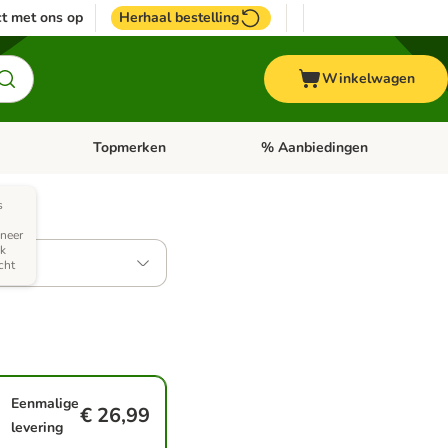
t met ons op
Herhaal bestelling
Winkelwagen
Topmerken
% Aanbiedingen
egorie menu: Vogel
Open categorie menu: Paard
Open categorie menu: Topmerke
s
nneer
jk
cht
Eenmalige
€ 26,99
levering