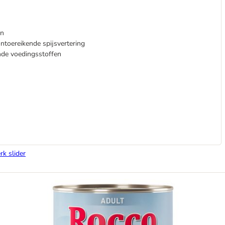
en
ontoereikende spijsvertering
nde voedingsstoffen
rk slider