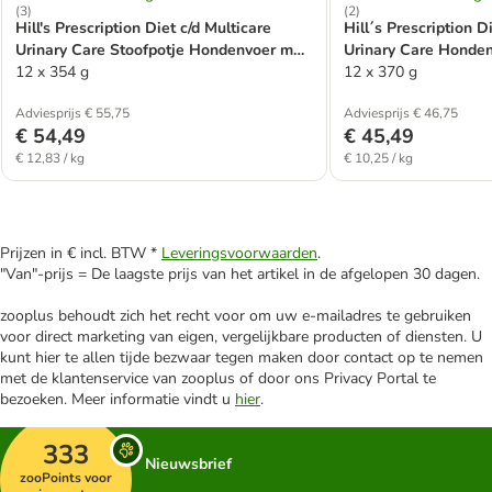
(
3
)
(
2
)
Hill's Prescription Diet c/d Multicare
Hill´s Prescription 
Urinary Care Stoofpotje Hondenvoer met
Urinary Care Honden
Kip
12 x 354 g
12 x 370 g
Adviesprijs € 55,75
Adviesprijs € 46,75
€ 54,49
€ 45,49
€ 12,83 / kg
€ 10,25 / kg
Prijzen in € incl. BTW *
Leveringsvoorwaarden
.
"Van"-prijs = De laagste prijs van het artikel in de afgelopen 30 dagen.
zooplus behoudt zich het recht voor om uw e-mailadres te gebruiken
voor direct marketing van eigen, vergelijkbare producten of diensten. U
kunt hier te allen tijde bezwaar tegen maken door contact op te nemen
met de klantenservice van zooplus of door ons Privacy Portal te
bezoeken. Meer informatie vindt u
hier
.
333
Nieuwsbrief
zooPoints voor