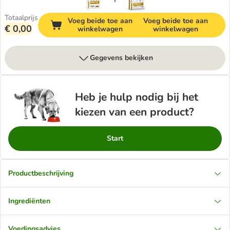
Totaalprijs
Voeg beide toe aan
Voeg beide toe aan
€ 0,00
winkelwagen
winkelwagen
Gegevens bekijken
Heb je hulp nodig bij het
kiezen van een product?
Start
Productbeschrijving
Ingrediënten
Voedingsadvies