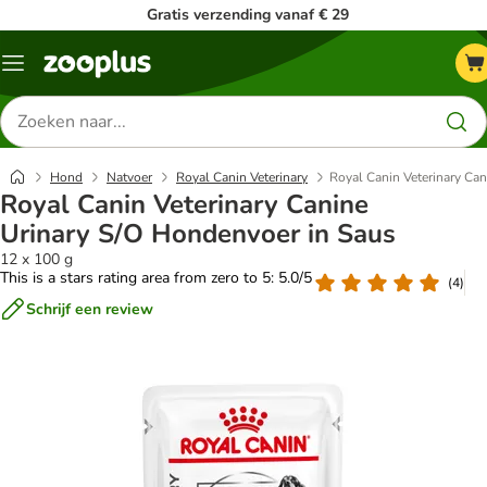
Gratis verzending vanaf € 29
Menu
Zoeken
naar
producten
Hond
Natvoer
Royal Canin Veterinary
Royal Canin Veterinary Ca
Royal Canin Veterinary Canine
Urinary S/O Hondenvoer in Saus
12 x 100 g
This is a stars rating area from zero to 5: 5.0/5
(
4
)
Schrijf een review