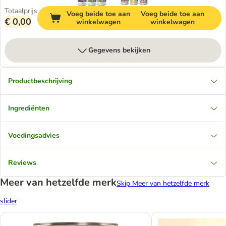
Totaalprijs
Voeg beide toe aan
Voeg beide toe aan
€ 0,00
winkelwagen
winkelwagen
Gegevens bekijken
Productbeschrijving
Ingrediënten
Voedingsadvies
Reviews
Meer van hetzelfde merk
Skip Meer van hetzelfde merk
slider