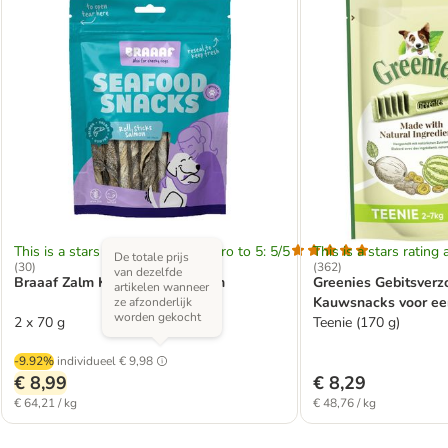
This is a stars rating area from zero to 5: 5/5
This is a stars rating 
De totale prijs
(
30
)
(
362
)
van dezelfde
Braaaf Zalm Kauwrollen - 12 cm
Greenies Gebitsverz
artikelen wanneer
Kauwsnacks voor een
ze afzonderlijk
worden gekocht
2 x 70 g
Teenie (170 g)
-9.92%
individueel
€ 9,98
€ 8,99
€ 8,29
€ 64,21 / kg
€ 48,76 / kg