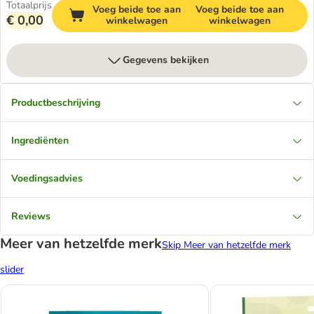
Totaalprijs
Voeg beide toe aan
Voeg beide toe aan
€ 0,00
winkelwagen
winkelwagen
Gegevens bekijken
Productbeschrijving
Ingrediënten
Voedingsadvies
Reviews
Meer van hetzelfde merk
Skip Meer van hetzelfde merk
slider