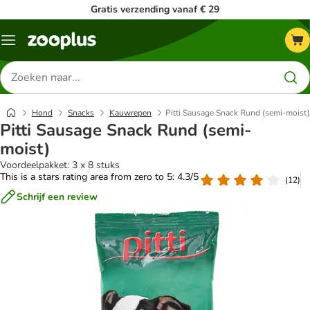
Gratis verzending vanaf € 29
Menu
Zoeken
naar
producten
Hond
Snacks
Kauwrepen
Pitti Sausage Snack Rund (semi-moist)
Pitti Sausage Snack Rund (semi-
moist)
Voordeelpakket: 3 x 8 stuks
This is a stars rating area from zero to 5: 4.3/5
(
12
)
Schrijf een review