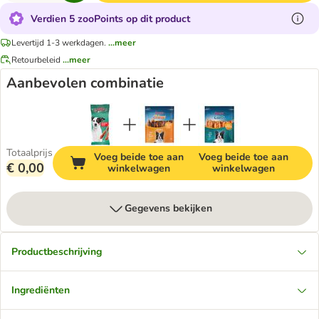
Verdien 5 zooPoints op dit product
Levertijd 1-3 werkdagen.
...meer
Retourbeleid
...meer
Aanbevolen combinatie
Totaalprijs
Voeg beide toe aan
Voeg beide toe aan
€ 0,00
winkelwagen
winkelwagen
Gegevens bekijken
Productbeschrijving
Ingrediënten