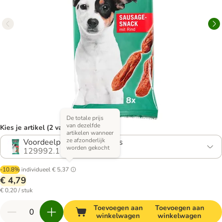
De totale prijs
van dezelfde
Kies je artikel (2 varianten)
artikelen wanneer
ze afzonderlijk
Voordeelpakket: 3 x 8 stuks
worden gekocht
129992.1
-10.8%
individueel
€ 5,37
€ 4,79
€ 0,20 / stuk
Toevoegen aan
Toevoegen aan
winkelwagen
winkelwagen