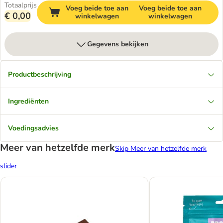
Totaalprijs
Voeg beide toe aan
Voeg beide toe aan
€ 0,00
winkelwagen
winkelwagen
Gegevens bekijken
Productbeschrijving
Ingrediënten
Voedingsadvies
Meer van hetzelfde merk
Skip Meer van hetzelfde merk
slider