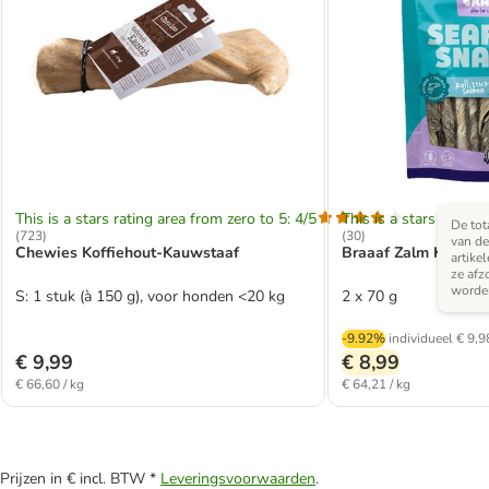
This is a stars rating area from zero to 5: 4/5
This is a stars rating 
De tota
(
723
)
(
30
)
van de
Chewies Koffiehout-Kauwstaaf
Braaaf Zalm Kauwrol
artike
ze afz
worde
S: 1 stuk (à 150 g), voor honden <20 kg
2 x 70 g
-9.92%
individueel
€ 9,9
€ 9,99
€ 8,99
€ 66,60 / kg
€ 64,21 / kg
Prijzen in € incl. BTW *
Leveringsvoorwaarden
.