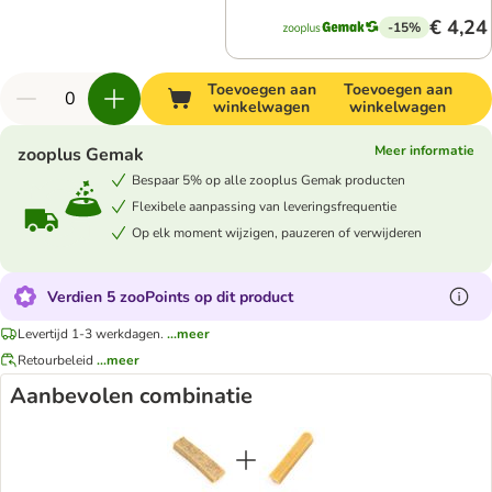
€ 4,24
-15%
Toevoegen aan
Toevoegen aan
winkelwagen
winkelwagen
Meer informatie
zooplus Gemak
Bespaar 5% op alle zooplus Gemak producten
Flexibele aanpassing van leveringsfrequentie
Op elk moment wijzigen, pauzeren of verwijderen
Verdien 5 zooPoints op dit product
Levertijd 1-3 werkdagen.
...meer
Retourbeleid
...meer
Aanbevolen combinatie