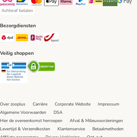
Payconiq Payment Method
Bancontact Payment Method
Mastercard Payment Method
Apple Pay Payment Method
Klarna Payment Method
PayPal Payment Method
iDeal Payment Method
Riverty Payment 
Google P
Achteraf betalen
Achteraf betalen Payment Method
Bezorgdiensten
Dpd Shipping Method
DHL Shipping Method
Mondial Relay Shipping Method
bpost Shipping Method
Veilig shoppen
Security
Security
Over zooplus
Carrière
Corporate Website
Impressum
Algemene Voorwaarden
DSA
Hier de overeenkomst herroepen
Afval & Milieuvoorzieningen
Levertijd & Verzendkosten
Klantenservice
Betaalmethoden