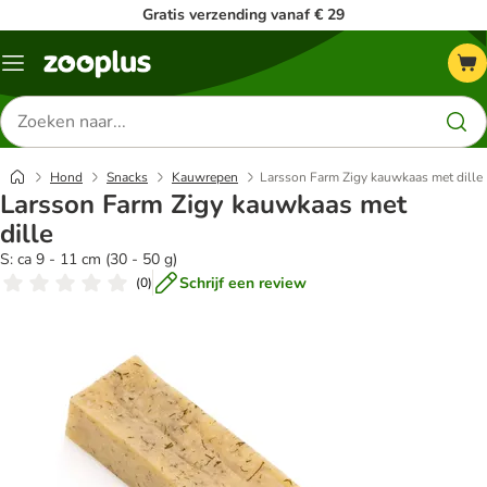
Gratis verzending vanaf € 29
Menu
Zoeken
naar
producten
Hond
Snacks
Kauwrepen
Larsson Farm Zigy kauwkaas met dille
Larsson Farm Zigy kauwkaas met
dille
S: ca 9 - 11 cm (30 - 50 g)
Schrijf een review
(
0
)