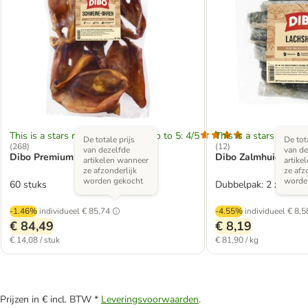
This is a stars rating area from zero to 5: 4/5
This is a stars rating 
De totale prijs
De tota
(
268
)
(
12
)
van dezelfde
van de
Dibo Premium Varkensoren
Dibo Zalmhuid
artikelen wanneer
artike
ze afzonderlijk
ze afz
worden gekocht
worde
60 stuks
Dubbelpak: 2 x 50 g
-1.46%
individueel
€ 85,74
-4.55%
individueel
€ 8,5
€ 84,49
€ 8,19
€ 14,08 / stuk
€ 81,90 / kg
Prijzen in € incl. BTW *
Leveringsvoorwaarden
.