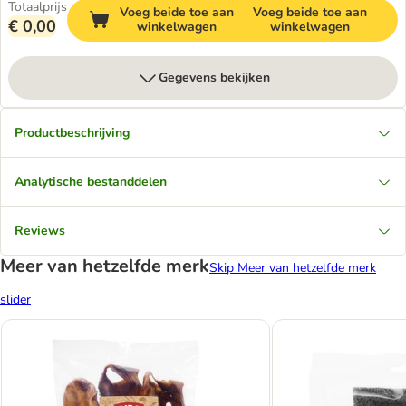
Totaalprijs
Voeg beide toe aan
Voeg beide toe aan
€ 0,00
winkelwagen
winkelwagen
Gegevens bekijken
Productbeschrijving
Analytische bestanddelen
Reviews
Meer van hetzelfde merk
Skip Meer van hetzelfde merk
slider