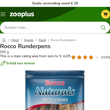
Gratis verzending vanaf € 29
Menu
Zoeken
naar
producten
Hond
Snacks
Rund
Rocco Runderpens
Rocco Runderpens
500 g
This is a stars rating area from zero to 5: 4.2/5
(
1242
)
Schrijf een review