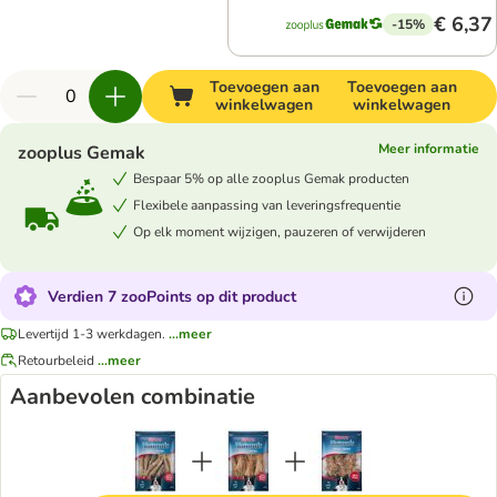
€ 6,37
-15%
Toevoegen aan
Toevoegen aan
winkelwagen
winkelwagen
Meer informatie
zooplus Gemak
Bespaar 5% op alle zooplus Gemak producten
Flexibele aanpassing van leveringsfrequentie
Op elk moment wijzigen, pauzeren of verwijderen
Verdien 7 zooPoints op dit product
Levertijd 1-3 werkdagen.
...meer
Retourbeleid
...meer
Aanbevolen combinatie