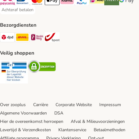
Payconiq Payment Method
Bancontact Payment Method
Mastercard Payment Method
Apple Pay Payment Method
Klarna Payment Method
PayPal Payment Method
iDeal Payment Method
Riverty Payment 
Google P
Achteraf betalen
Achteraf betalen Payment Method
Bezorgdiensten
Dpd Shipping Method
DHL Shipping Method
Mondial Relay Shipping Method
bpost Shipping Method
Veilig shoppen
Security
Security
Over zooplus
Carrière
Corporate Website
Impressum
Algemene Voorwaarden
DSA
Hier de overeenkomst herroepen
Afval & Milieuvoorzieningen
Levertijd & Verzendkosten
Klantenservice
Betaalmethoden
Affiliate programma
Privacy Verklaring
Opt-out