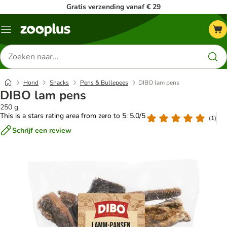
Gratis verzending vanaf € 29
Menu
Zoeken
naar
producten
Hond
Snacks
Pens & Bullepees
DIBO lam pens
DIBO lam pens
250 g
This is a stars rating area from zero to 5: 5.0/5
(
1
)
Schrijf een review