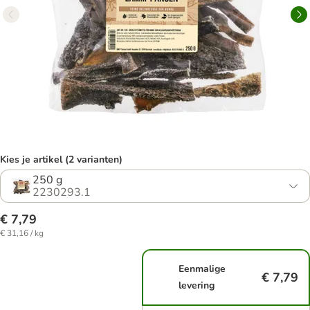
Kies je artikel (2 varianten)
250 g
2230293.1
€ 7,79
€ 31,16 / kg
Eenmalige
€ 7,79
levering