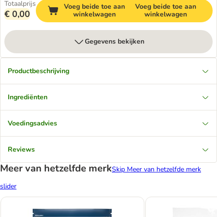
Totaalprijs
Voeg beide toe aan
Voeg beide toe aan
€ 0,00
winkelwagen
winkelwagen
Gegevens bekijken
Productbeschrijving
Ingrediënten
Voedingsadvies
Reviews
Meer van hetzelfde merk
Skip Meer van hetzelfde merk
slider