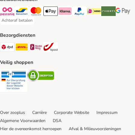
Payconiq Payment Method
Bancontact Payment Method
Mastercard Payment Method
Apple Pay Payment Method
Klarna Payment Method
PayPal Payment Method
iDeal Payment Method
Riverty Payment 
Google P
Achteraf betalen
Achteraf betalen Payment Method
Bezorgdiensten
Dpd Shipping Method
DHL Shipping Method
Mondial Relay Shipping Method
bpost Shipping Method
Veilig shoppen
Security
Security
Over zooplus
Carrière
Corporate Website
Impressum
Algemene Voorwaarden
DSA
Hier de overeenkomst herroepen
Afval & Milieuvoorzieningen