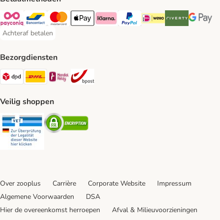
Payconiq Payment Method
Bancontact Payment Method
Mastercard Payment Method
Apple Pay Payment Method
Klarna Payment Method
PayPal Payment Method
iDeal Payment Method
Riverty Payment 
Google P
Achteraf betalen
Achteraf betalen Payment Method
Bezorgdiensten
Dpd Shipping Method
DHL Shipping Method
Mondial Relay Shipping Method
bpost Shipping Method
Veilig shoppen
Security
Security
Over zooplus
Carrière
Corporate Website
Impressum
Algemene Voorwaarden
DSA
Hier de overeenkomst herroepen
Afval & Milieuvoorzieningen