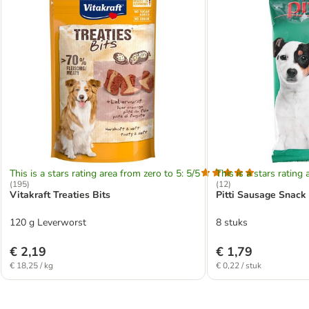
This is a stars rating area from zero to 5: 5/5
This is a stars rating 
(
195
)
(
12
)
Vitakraft Treaties Bits
Pitti Sausage Snack
120 g Leverworst
8 stuks
€ 2,19
€ 1,79
€ 18,25 / kg
€ 0,22 / stuk