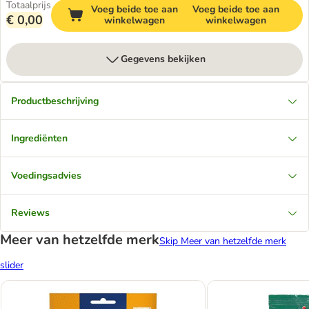
Totaalprijs
Voeg beide toe aan
Voeg beide toe aan
€ 0,00
winkelwagen
winkelwagen
Gegevens bekijken
Productbeschrijving
Ingrediënten
Voedingsadvies
Reviews
Meer van hetzelfde merk
Skip Meer van hetzelfde merk
slider