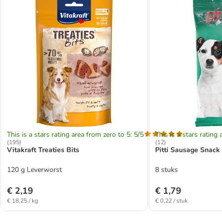
This is a stars rating area from zero to 5: 5/5
This is a stars rating 
(
195
)
(
12
)
Vitakraft Treaties Bits
Pitti Sausage Snack
120 g Leverworst
8 stuks
€ 2,19
€ 1,79
€ 18,25 / kg
€ 0,22 / stuk