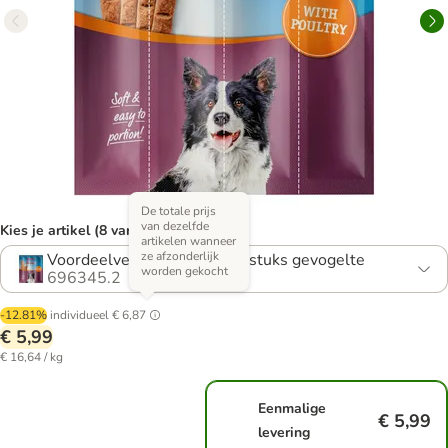
De totale prijs
van dezelfde
Kies je artikel (8 varianten)
artikelen wanneer
ze afzonderlijk
Voordeelverpakking: 3 x 12 stuks gevogelte
worden gekocht
696345.2
-12.81%
individueel
€ 6,87
€ 5,99
€ 16,64 / kg
Eenmalige
€ 5,99
levering