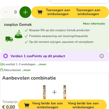
Toevoegen aan
Toevoegen aan
winkelwagen
winkelwagen
Meer informatie
zooplus Gemak
Bespaar 5% op alle zooplus Gemak producten
Flexibele aanpassing van leveringsfrequentie
Op elk moment wijzigen, pauzeren of verwijderen
Verdien 1 zooPoints op dit product
Levertijd 1-3 werkdagen.
...meer
Retourbeleid
...meer
Aanbevolen combinatie
Totaalprijs
Voeg beide toe aan
Voeg beide toe aan
€ 0,00
winkelwagen
winkelwagen