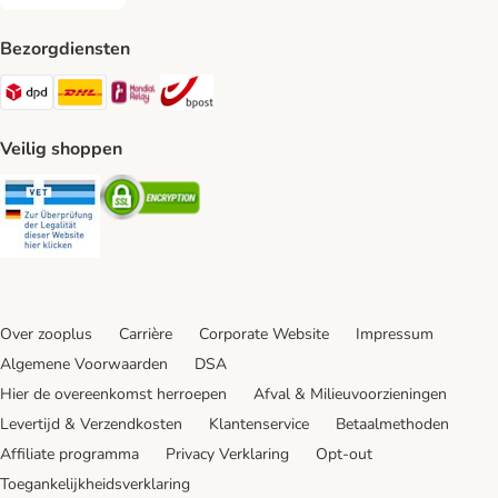
Achteraf betalen Payment Method
Bezorgdiensten
Dpd Shipping Method
DHL Shipping Method
Mondial Relay Shipping Method
bpost Shipping Method
Veilig shoppen
Security
Security
Over zooplus
Carrière
Corporate Website
Impressum
Algemene Voorwaarden
DSA
Hier de overeenkomst herroepen
Afval & Milieuvoorzieningen
Levertijd & Verzendkosten
Klantenservice
Betaalmethoden
Affiliate programma
Privacy Verklaring
Opt-out
Toegankelijkheidsverklaring