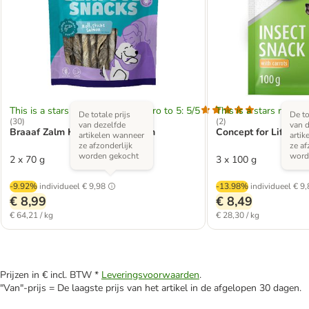
This is a stars rating area from zero to 5: 5/5
This is a stars rating 
De totale prijs
De to
(
30
)
(
2
)
van dezelfde
van d
Braaaf Zalm Kauwrollen - 12 cm
Concept for Life Ins
artikelen wanneer
artik
ze afzonderlijk
ze af
worden gekocht
word
2 x 70 g
3 x 100 g
-9.92%
individueel
€ 9,98
-13.98%
individueel
€ 9,
€ 8,99
€ 8,49
€ 64,21 / kg
€ 28,30 / kg
Prijzen in € incl. BTW *
Leveringsvoorwaarden
.
"Van"-prijs = De laagste prijs van het artikel in de afgelopen 30 dagen.