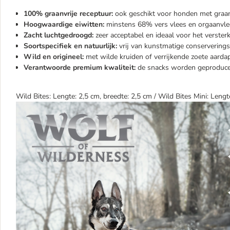
100% graanvrije receptuur:
ook geschikt voor honden met graan
Hoogwaardige eiwitten:
minstens 68% vers vlees en orgaanvle
Zacht luchtgedroogd:
zeer acceptabel en ideaal voor het verste
Soortspecifiek en natuurlijk:
vrij van kunstmatige conserverings
Wild en origineel:
met wilde kruiden of verrijkende zoete aarda
Verantwoorde premium kwaliteit:
de snacks worden geproduceer
Wild Bites: Lengte: 2,5 cm, breedte: 2,5 cm / Wild Bites Mini: Lengt