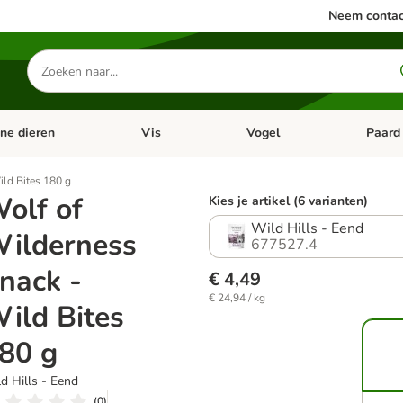
Neem contac
Zoeken
naar
producten
ine dieren
Vis
Vogel
Paard
categorie menu: Apotheek
Open categorie menu: Kleine dieren
Open categorie menu: Vis
Open cat
ld Bites 180 g
olf of
Kies je artikel (6 varianten)
Wild Hills - Eend
ilderness
677527.4
nack -
€ 4,49
€ 24,94 / kg
ild Bites
80 g
d Hills - Eend
(
0
)