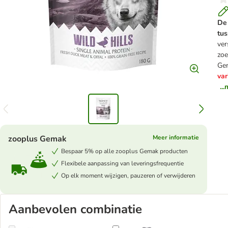
De 
tu
ver
zoe
Gem
var
..
zooplus Gemak
Meer informatie
Bespaar 5% op alle zooplus Gemak producten
Flexibele aanpassing van leveringsfrequentie
Op elk moment wijzigen, pauzeren of verwijderen
Aanbevolen combinatie