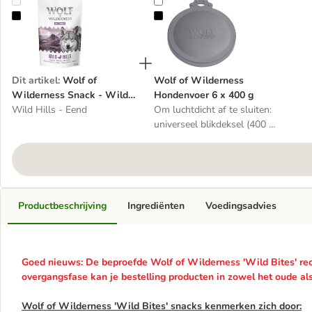
Wolf of Wilderness Snack - Wild Bites 180 g
Wolf of Wilderness Hondenvoer 6
Dit artikel
:
Wolf of
Wolf of Wilderness
Wilderness Snack - Wild
Hondenvoer 6 x 400 g
Bites 180 g
Wild Hills - Eend
Om luchtdicht af te sluiten:
universeel blikdeksel (400 g
en 800 g)
Productbeschrijving
Ingrediënten
Voedingsadvies
Goed nieuws: De beproefde Wolf of Wilderness 'Wild Bites' rece
overgangsfase kan je bestelling producten in zowel het oude al
Wolf of Wilderness 'Wild Bites' snacks kenmerken zich door: