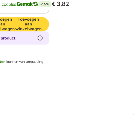
€ 3,82
-15%
voegen
Toevoegen
aan
aan
elwagen
winkelwagen
 product
ten
kunnen van toepassing