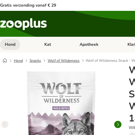
Gratis verzending vanaf € 29
Hond
Kat
Apotheek
Kle
Open categorie menu: Hond
Open categorie menu: Kat
Open 
Hond
Snacks
Wolf of Wilderness
Wolf of Wilderness Snack - Wi
W
W
S
W
1
Wil