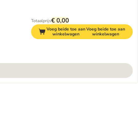
€ 0,00
Totaalprijs
Voeg beide toe aan
Voeg beide toe aan
winkelwagen
winkelwagen