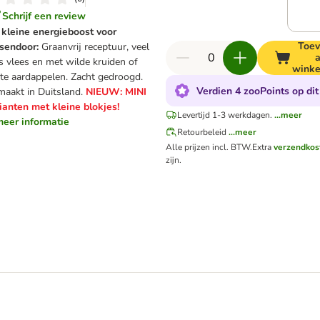
Schrijf een review
kleine energieboost voor
Toe
ssendoor:
Graanvrij receptuur, veel
s vlees en met wilde kruiden of
wink
te aardappelen. Zacht gedroogd.
Verdien 4 zooPoints op dit
aakt in Duitsland.
NIEUW: MINI
ianten met kleine blokjes!
Levertijd 1-3 werkdagen.
...meer
.meer informatie
Retourbeleid
...meer
Alle prijzen incl. BTW.
Extra
verzendkos
zijn.