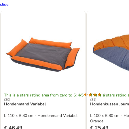
slider
This is a stars rating area from zero to 5: 4/5
This is a stars rating 
(
30
)
(
31
)
Hondenmand Variabel
Hondenkussen Journ
L 110 x B 80 cm - Hondenmand Variabel
L 100 x B 80 cm - H
Orange
€ 46,49
€ 25,49