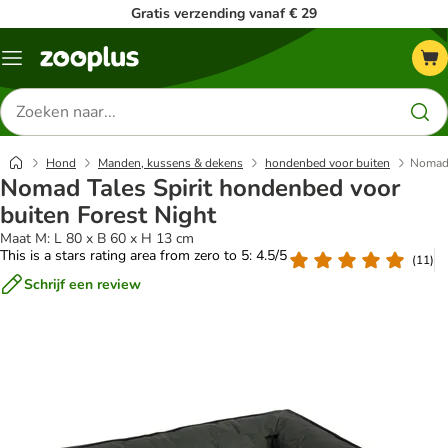
Gratis verzending vanaf € 29
Menu
Zoeken
naar
producten
Hond
Manden, kussens & dekens
hondenbed voor buiten
Nomad 
Nomad Tales Spirit hondenbed voor
buiten Forest Night
Maat M: L 80 x B 60 x H 13 cm
This is a stars rating area from zero to 5: 4.5/5
(
11
)
Schrijf een review