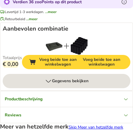
Verdien 36 zooPoints op dit product
Levertijd 1-3 werkdagen.
...meer
Retourbeleid
...meer
Aanbevolen combinatie
Totaalprijs
Voeg beide toe aan
Voeg beide toe aan
€ 0,00
winkelwagen
winkelwagen
Gegevens bekijken
Productbeschrijving
Reviews
Meer van hetzelfde merk
Skip Meer van hetzelfde merk