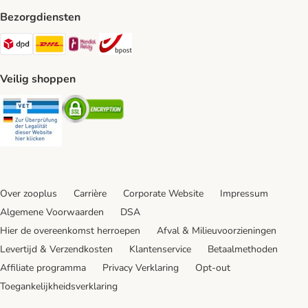
Bezorgdiensten
Dpd Shipping Method
DHL Shipping Method
Mondial Relay Shipping Method
bpost Shipping Method
Veilig shoppen
Security
Security
Over zooplus
Carrière
Corporate Website
Impressum
Algemene Voorwaarden
DSA
Hier de overeenkomst herroepen
Afval & Milieuvoorzieningen
Levertijd & Verzendkosten
Klantenservice
Betaalmethoden
Affiliate programma
Privacy Verklaring
Opt-out
Toegankelijkheidsverklaring