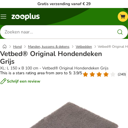
Gratis verzending vanaf € 29
Menu
Zoeken
naar
producten
Hond
Manden, kussens & dekens
Vetbedden
Vetbed® Original H
Vetbed® Original Hondendeken
Grijs
XL: L 150 x B 100 cm - Vetbed® Original Hondendeken Grijs
This is a stars rating area from zero to 5: 3.9/5
(
240
)
Schrijf een review