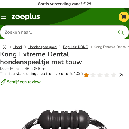
Gratis verzending vanaf € 29
Menu
Zoeken
naar
producten
Hond
Hondenspeelgoed
Populair: KONG
Kong Extreme Dental 
Kong Extreme Dental
hondenspeeltje met touw
Maat M: ca. L 46 x Ø 5 cm
This is a stars rating area from zero to 5: 1.0/5
(
2
)
Schrijf een review