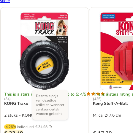
slider
This is a stars rating area from zero to 5: 4/5
This is a stars rating 
De totale prijs
(
34
)
(
425
)
van dezelfde
KONG Traxx
Kong Stuff-A-Ball
artikelen wanneer
ze afzonderlijk
worden gekocht
2 stuks - KONG Traxx
M: ca. Ø 7,6 cm
-4.26%
individueel
€ 34,98