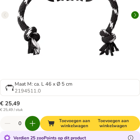
Maat M: ca. L 46 x Ø 5 cm
2194511.0
€ 25,49
€ 25,49 / stuk
Toevoegen aan
Toevoegen aan
winkelwagen
winkelwagen
Verdien 25 zooPoints op dit product