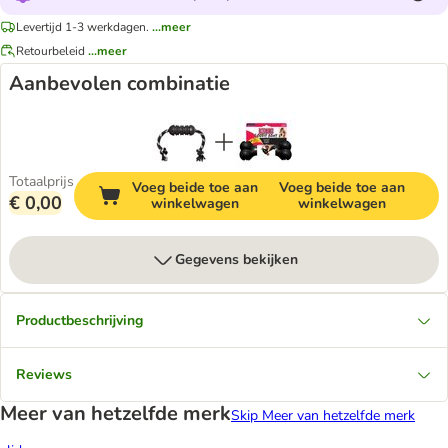
Levertijd 1-3 werkdagen.
...meer
Retourbeleid
...meer
Aanbevolen combinatie
Totaalprijs
Voeg beide toe aan
Voeg beide toe aan
€ 0,00
winkelwagen
winkelwagen
Gegevens bekijken
Productbeschrijving
Reviews
Meer van hetzelfde merk
Skip Meer van hetzelfde merk