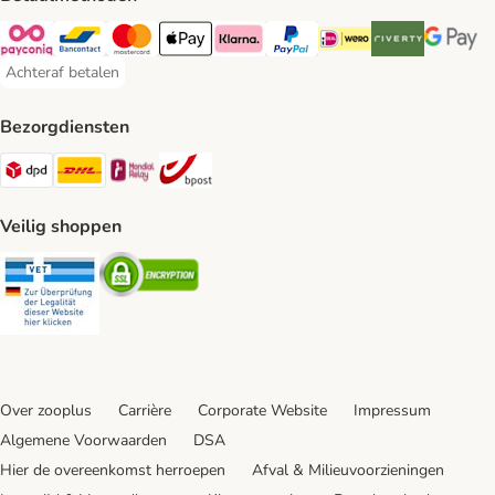
Payconiq Payment Method
Bancontact Payment Method
Mastercard Payment Method
Apple Pay Payment Method
Klarna Payment Method
PayPal Payment Method
iDeal Payment Method
Riverty Payment 
Google P
Achteraf betalen
Achteraf betalen Payment Method
Bezorgdiensten
Dpd Shipping Method
DHL Shipping Method
Mondial Relay Shipping Method
bpost Shipping Method
Veilig shoppen
Security
Security
Over zooplus
Carrière
Corporate Website
Impressum
Algemene Voorwaarden
DSA
Hier de overeenkomst herroepen
Afval & Milieuvoorzieningen