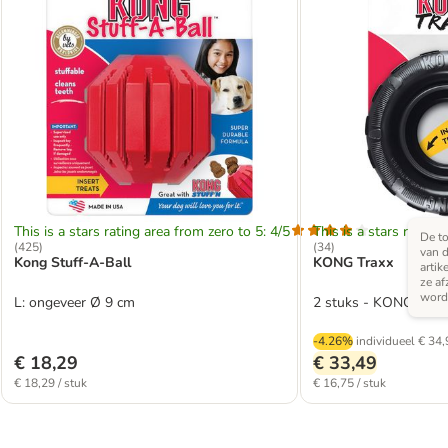
This is a stars rating area from zero to 5: 4/5
This is a stars rating 
De to
(
425
)
(
34
)
van d
Kong Stuff-A-Ball
KONG Traxx
artik
ze af
word
L: ongeveer Ø 9 cm
2 stuks - KONG Trax
-4.26%
individueel
€ 34,
€ 18,29
€ 33,49
€ 18,29 / stuk
€ 16,75 / stuk