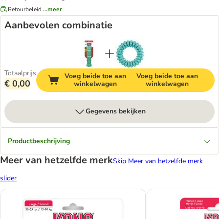
Retourbeleid
...meer
Aanbevolen combinatie
Totaalprijs
Voeg beide toe aan
Voeg beide toe aan
€ 0,00
winkelwagen
winkelwagen
Gegevens bekijken
Productbeschrijving
Meer van hetzelfde merk
Skip Meer van hetzelfde merk
slider