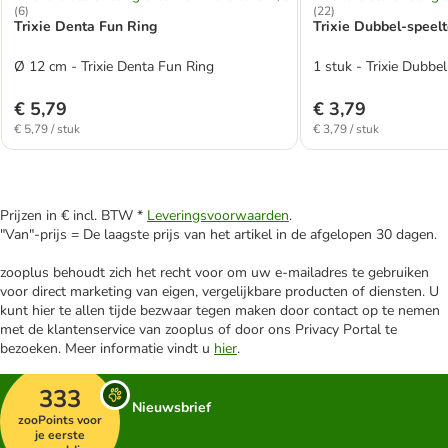
(
6
)
(
22
)
Trixie Denta Fun Ring
Trixie Dubbel-speel
Ø 12 cm - Trixie Denta Fun Ring
1 stuk - Trixie Dubb
€ 5,79
€ 3,79
€ 5,79 / stuk
€ 3,79 / stuk
Prijzen in € incl. BTW *
Leveringsvoorwaarden
.
"Van"-prijs = De laagste prijs van het artikel in de afgelopen 30 dagen.
zooplus behoudt zich het recht voor om uw e-mailadres te gebruiken
voor direct marketing van eigen, vergelijkbare producten of diensten. U
kunt hier te allen tijde bezwaar tegen maken door contact op te nemen
met de klantenservice van zooplus of door ons Privacy Portal te
bezoeken. Meer informatie vindt u
hier
.
333
Nieuwsbrief
zooPoints voor
je eerste