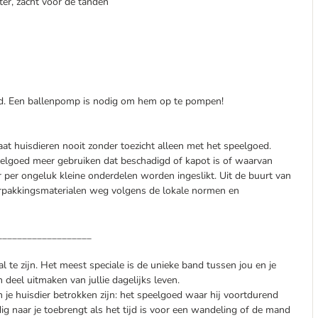
er, zacht voor de tanden
nd. Een ballenpomp is nodig om hem op te pompen!
aat huisdieren nooit zonder toezicht alleen met het speelgoed.
eelgoed meer gebruiken dat beschadigd of kapot is of waarvan
 per ongeluk kleine onderdelen worden ingeslikt. Uit de buurt van
rpakkingsmaterialen weg volgens de lokale normen en
___________________
al te zijn. Het meest speciale is de unieke band tussen jou en je
deel uitmaken van jullie dagelijks leven.
je huisdier betrokken zijn: het speelgoed waar hij voortdurend
dig naar je toebrengt als het tijd is voor een wandeling of de mand