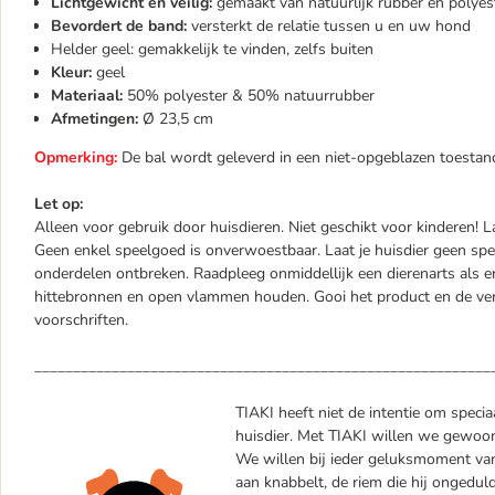
Lichtgewicht en veilig:
gemaakt van natuurlijk rubber en polyest
Bevordert de band:
versterkt de relatie tussen u en uw hond
Helder geel: gemakkelijk te vinden, zelfs buiten
Kleur:
geel
Materiaal:
50% polyester & 50% natuurrubber
Afmetingen:
Ø 23,5 cm
Opmerking:
De bal wordt geleverd in een niet-opgeblazen toesta
Let op:
Alleen voor gebruik door huisdieren. Niet geschikt voor kinderen! L
Geen enkel speelgoed is onverwoestbaar. Laat je huisdier geen sp
onderdelen ontbreken. Raadpleeg onmiddellijk een dierenarts als er
hittebronnen en open vlammen houden. Gooi het product en de ve
voorschriften.
___________________________________________________________
TIAKI heeft niet de intentie om specia
huisdier. Met TIAKI willen we gewoon 
We willen bij ieder geluksmoment van 
aan knabbelt, de riem die hij ongedul