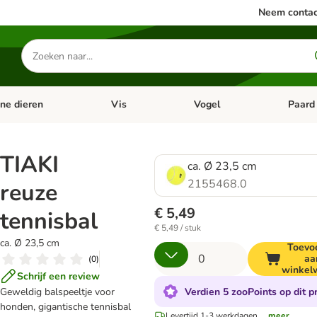
Neem contac
Zoeken
naar
producten
ine dieren
Vis
Vogel
Paard
categorie menu: Apotheek
Open categorie menu: Kleine dieren
Open categorie menu: Vis
Open cat
TIAKI
ca. Ø 23,5 cm
2155468.0
reuze
€ 5,49
tennisbal
€ 5,49 / stuk
ca. Ø 23,5 cm
Toevo
aa
(
0
)
winkel
Schrijf een review
Verdien 5 zooPoints op dit p
Geweldig balspeeltje voor
honden, gigantische tennisbal
Levertijd 1-3 werkdagen.
...meer