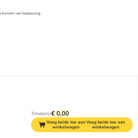
n
kunnen van toepassing
€ 0,00
Totaalprijs
Voeg beide toe aan
Voeg beide toe aan
winkelwagen
winkelwagen