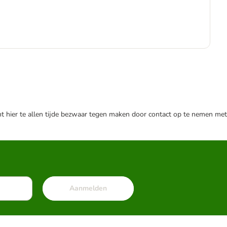
Adv
€
€ 4
nt hier te allen tijde bezwaar tegen maken door contact op te nemen met
Aanmelden