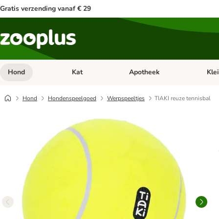
Gratis verzending vanaf € 29
Hond
Kat
Apotheek
Kle
Open categorie menu: Hond
Open categorie menu: Kat
Open 
Hond
Hondenspeelgoed
Werpspeeltjes
TIAKI reuze tennisbal