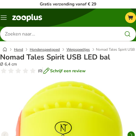
Gratis verzending vanaf € 29
Menu
Zoeken
naar
producten
Hond
Hondenspeelgoed
Werpspeeltjes
Nomad Tales Spirit USB
Nomad Tales Spirit USB LED bal
Ø 6,4 cm
Schrijf een review
(
0
)