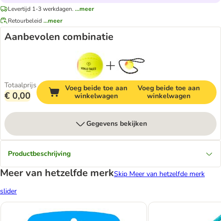
Levertijd 1-3 werkdagen.
...meer
Retourbeleid
...meer
Aanbevolen combinatie
Totaalprijs
Voeg beide toe aan
Voeg beide toe aan
€ 0,00
winkelwagen
winkelwagen
Gegevens bekijken
Productbeschrijving
Meer van hetzelfde merk
Skip Meer van hetzelfde merk
slider