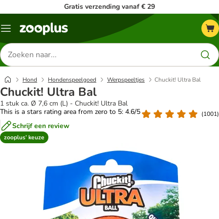
Gratis verzending vanaf € 29
Menu
Zoeken
naar
producten
Hond
Hondenspeelgoed
Werpspeeltjes
Chuckit! Ultra Bal
Chuckit! Ultra Bal
1 stuk ca. Ø 7,6 cm (L) - Chuckit! Ultra Bal
This is a stars rating area from zero to 5: 4.6/5
(
1001
)
Schrijf een review
zooplus’ keuze