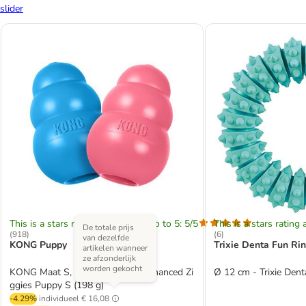
slider
This is a stars rating area from zero to 5: 5/5
This is a stars rating 
De totale prijs
(
918
)
(
6
)
van dezelfde
KONG Puppy
Trixie Denta Fun Ri
artikelen wanneer
ze afzonderlijk
worden gekocht
KONG Maat S, blauw + KONG Enhanced Zi
Ø 12 cm - Trixie Den
ggies Puppy S (198 g)
-4.29%
individueel
€ 16,08