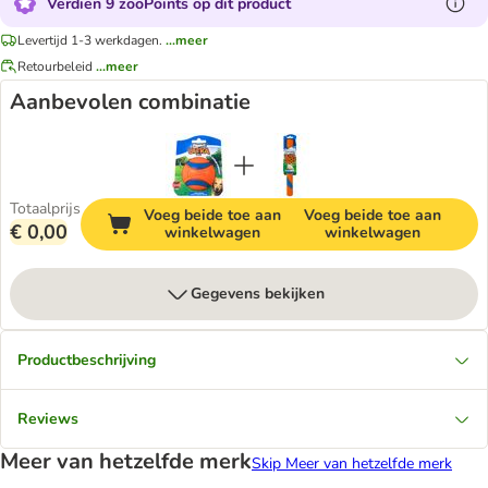
Verdien 9 zooPoints op dit product
Levertijd 1-3 werkdagen.
...meer
Retourbeleid
...meer
Aanbevolen combinatie
Totaalprijs
Voeg beide toe aan
Voeg beide toe aan
€ 0,00
winkelwagen
winkelwagen
Gegevens bekijken
Productbeschrijving
Reviews
Meer van hetzelfde merk
Skip Meer van hetzelfde merk