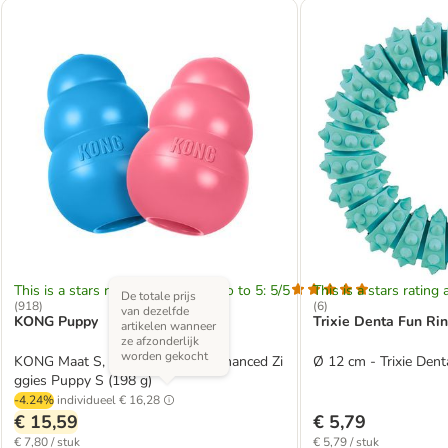
This is a stars rating area from zero to 5: 5/5
This is a stars rating 
De totale prijs
(
918
)
(
6
)
van dezelfde
KONG Puppy
Trixie Denta Fun Ri
artikelen wanneer
ze afzonderlijk
worden gekocht
KONG Maat S, blauw + KONG Enhanced Zi
Ø 12 cm - Trixie Den
ggies Puppy S (198 g)
-4.24%
individueel
€ 16,28
€ 15,59
€ 5,79
€ 7,80 / stuk
€ 5,79 / stuk