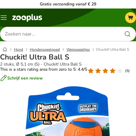
Gratis verzending vanaf € 29
Menu
Zoeken
naar
producten
Hond
Hondenspeelgoed
Werpspeeltjes
Chuckit! Ultra Ball S
Chuckit! Ultra Ball S
2 stuks, Ø 5,1 cm (S) - Chuckit! Ultra Ball S
This is a stars rating area from zero to 5: 4.4/5
(
5
)
Schrijf een review