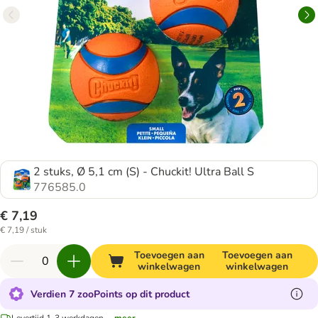
2 stuks, Ø 5,1 cm (S) - Chuckit! Ultra Ball S
776585.0
€ 7,19
€ 7,19 / stuk
Toevoegen aan
Toevoegen aan
winkelwagen
winkelwagen
Verdien 7 zooPoints op dit product
Levertijd 1-3 werkdagen.
...meer