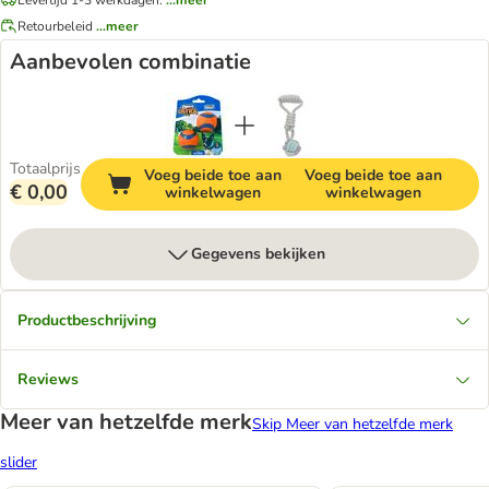
Retourbeleid
...meer
Aanbevolen combinatie
Totaalprijs
Voeg beide toe aan
Voeg beide toe aan
€ 0,00
winkelwagen
winkelwagen
Gegevens bekijken
Productbeschrijving
Reviews
Meer van hetzelfde merk
Skip Meer van hetzelfde merk
slider