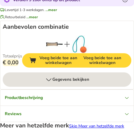
Levertijd 1-3 werkdagen.
...meer
Retourbeleid
...meer
Aanbevolen combinatie
Totaalprijs
Voeg beide toe aan
Voeg beide toe aan
€ 0,00
winkelwagen
winkelwagen
Gegevens bekijken
Productbeschrijving
Reviews
Meer van hetzelfde merk
Skip Meer van hetzelfde merk