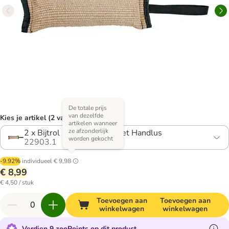
De totale prijs
van dezelfde
Kies je artikel (2 varianten)
artikelen wanneer
ze afzonderlijk
2 x Bijtrol - Trixie Bijtrol met Handlus
worden gekocht
22903.1
-9.92%
individueel
€ 9,98
€ 8,99
€ 4,50 / stuk
Toevoegen aan
Toevoegen aan
winkelwagen
winkelwagen
Verdien 9 zooPoints op dit product