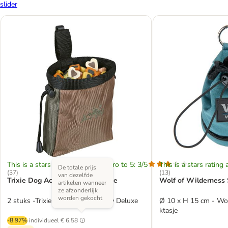
slider
This is a stars rating area from zero to 5: 3/5
This is a stars rating 
De totale prijs
(
37
)
(
13
)
van dezelfde
Trixie Dog Activity Baggy Deluxe
Wolf of Wilderness 
artikelen wanneer
ze afzonderlijk
worden gekocht
2 stuks -Trixie Dog Activity Baggy Deluxe
Ø 10 x H 15 cm - Wol
ktasje
-8.97%
individueel
€ 6,58