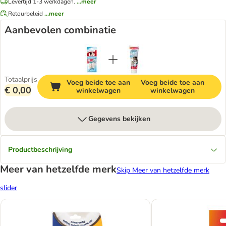
Levertijd 1-3 werkdagen.
...meer
Retourbeleid
...meer
Aanbevolen combinatie
Totaalprijs
Voeg beide toe aan
Voeg beide toe aan
€ 0,00
winkelwagen
winkelwagen
Gegevens bekijken
Productbeschrijving
Meer van hetzelfde merk
Skip Meer van hetzelfde merk
slider