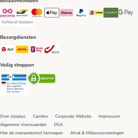
Betaalmethoden
Payconiq Payment Method
Bancontact Payment Method
Mastercard Payment Method
Apple Pay Payment Method
Klarna Payment Method
PayPal Payment Method
iDeal Payment Method
Riverty Payment 
Google P
Achteraf betalen
Achteraf betalen Payment Method
Bezorgdiensten
Dpd Shipping Method
DHL Shipping Method
Mondial Relay Shipping Method
bpost Shipping Method
Veilig shoppen
Security
Security
Over zooplus
Carrière
Corporate Website
Impressum
Algemene Voorwaarden
DSA
Hier de overeenkomst herroepen
Afval & Milieuvoorzieningen