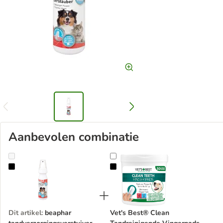
Aanbevolen combinatie
beaphar tandverzorgingsverstuiver
Vet's Best® Clean Tandreinigende
Dit artikel
:
beaphar
Vet's Best® Clean