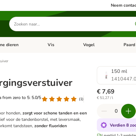
Neem contac
Zoeken
naar
producten
ine dieren
Vis
Vogel
Paard
categorie menu: Apotheek
Open categorie menu: Kleine dieren
Open categorie menu: Vis
Open cat
uiver
150 ml
1410447.
rgingsverstuiver
€ 7,69
ea from zero to 5: 5.0/5
€ 51,27 / l
(
1
)
oor honden,
zorgt voor schone tanden en een
atief voor de tandenborstel, met leversmaak,
Verdien 8 zoo
oorkomt tandsteen,
zonder fluoriden
Levertijd 1-3 werkda