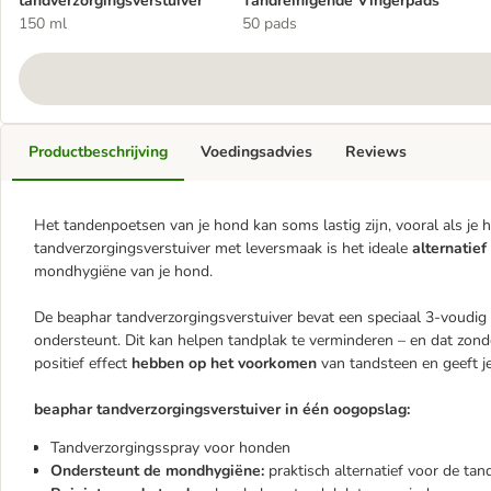
tandverzorgingsverstuiver
Tandreinigende Vingerpads
150 ml
50 pads
Productbeschrijving
Voedingsadvies
Reviews
Het tandenpoetsen van je hond kan soms lastig zijn, vooral als je
tandverzorgingsverstuiver met leversmaak is het ideale
alternatief
mondhygiëne van je hond.
De beaphar tandverzorgingsverstuiver bevat een speciaal 3-voud
ondersteunt. Dit kan helpen tandplak te verminderen – en dat zonde
positief effect
hebben op het voorkomen
van tandsteen en geeft j
beaphar tandverzorgingsverstuiver in één oogopslag:
Tandverzorgingsspray voor honden
Ondersteunt de mondhygiëne:
praktisch alternatief voor de ta