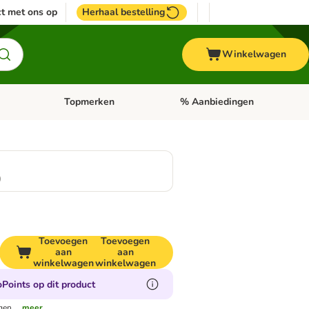
t met ons op
Herhaal bestelling
Winkelwagen
Topmerken
% Aanbiedingen
egorie menu: Vogel
Open categorie menu: Paard
Open categorie menu: Topmerke
0
Toevoegen
Toevoegen
aan
aan
winkelwagen
winkelwagen
Points op dit product
gen.
...meer