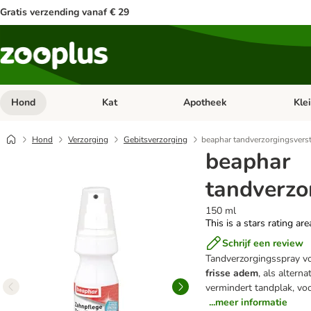
Gratis verzending vanaf € 29
Hond
Kat
Apotheek
Kle
Open categorie menu: Hond
Open categorie menu: Kat
Open 
Hond
Verzorging
Gebitsverzorging
beaphar tandverzorgingsverst
beaphar
tandverzo
150 ml
This is a stars rating ar
Schrijf een review
Tandverzorgingsspray v
frisse adem
, als altern
vermindert tandplak, v
...meer informatie