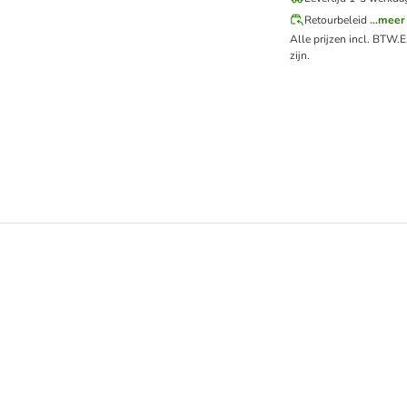
Retourbeleid
...meer
Alle prijzen incl. BTW.
E
zijn.
 Vingerpads