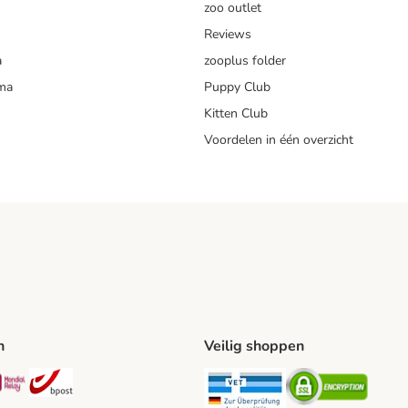
zoo outlet
Reviews
a
zooplus folder
mma
Puppy Club
Kitten Club
Voordelen in één overzicht
n
Veilig shoppen
ing Method
L Shipping Method
Mondial Relay Shipping Method
bpost Shipping Method
Security
Securit