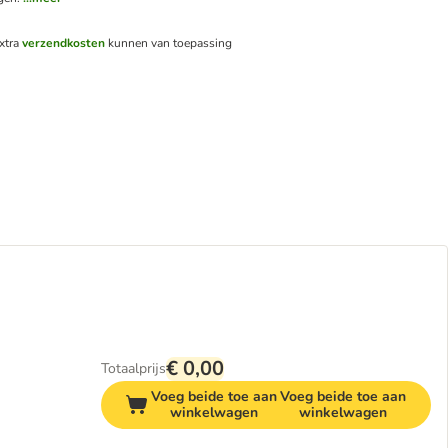
xtra
verzendkosten
kunnen van toepassing
€ 0,00
Totaalprijs
Voeg beide toe aan
Voeg beide toe aan
winkelwagen
winkelwagen