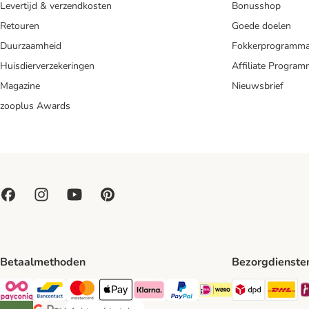
Levertijd & verzendkosten
Bonusshop
Retouren
Goede doelen
Duurzaamheid
Fokkerprogramm
Huisdierverzekeringen
Affiliate Progra
Magazine
Nieuwsbrief
zooplus Awards
Betaalmethoden
Bezorgdienste
Dpd Shipp
DH
Payconiq Payment Method
Bancontact Payment Method
Mastercard Payment Method
Apple Pay Payment Method
Klarna Payment Method
PayPal Payment Method
iDeal Payment Method