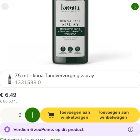
75 ml - kooa Tandverzorgingsspray
1331538.0
€ 6,49
€ 86,53 / l
Toevoegen aan
Toevoegen aan
winkelwagen
winkelwagen
Verdien 6 zooPoints op dit product
Levertijd 1-3 werkdagen.
...meer