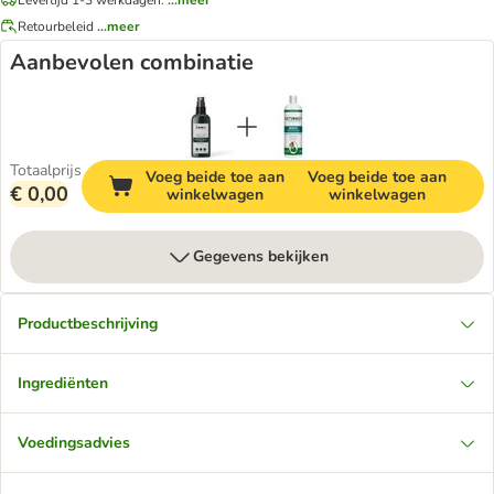
Retourbeleid
...meer
Aanbevolen combinatie
Totaalprijs
Voeg beide toe aan
Voeg beide toe aan
€ 0,00
winkelwagen
winkelwagen
Gegevens bekijken
Productbeschrijving
Ingrediënten
Voedingsadvies