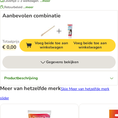
Levertijd 1-3 werkdagen.
...meer
Retourbeleid
...meer
Aanbevolen combinatie
Totaalprijs
Voeg beide toe aan
Voeg beide toe aan
€ 0,00
winkelwagen
winkelwagen
Gegevens bekijken
Productbeschrijving
Meer van hetzelfde merk
Skip Meer van hetzelfde merk
slider