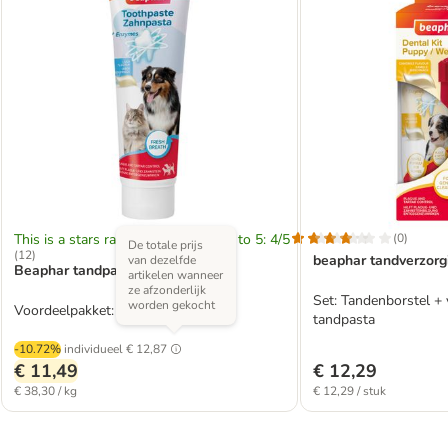
This is a stars rating area from zero to 5: 4/5
(
0
)
De totale prijs
(
12
)
beaphar tandverzorg
van dezelfde
Beaphar tandpasta Lever
artikelen wanneer
ze afzonderlijk
Set: Tandenborstel + 
worden gekocht
Voordeelpakket: 3 x 100 g
tandpasta
-10.72%
individueel
€ 12,87
€ 11,49
€ 12,29
€ 38,30 / kg
€ 12,29 / stuk