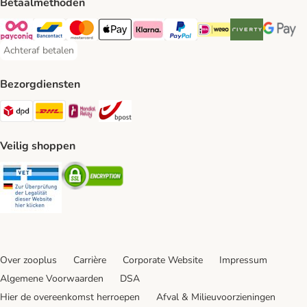
Betaalmethoden
Payconiq Payment Method
Bancontact Payment Method
Mastercard Payment Method
Apple Pay Payment Method
Klarna Payment Method
PayPal Payment Method
iDeal Payment Method
Riverty Payment 
Google P
Achteraf betalen
Achteraf betalen Payment Method
Bezorgdiensten
Dpd Shipping Method
DHL Shipping Method
Mondial Relay Shipping Method
bpost Shipping Method
Veilig shoppen
Security
Security
Over zooplus
Carrière
Corporate Website
Impressum
Algemene Voorwaarden
DSA
Hier de overeenkomst herroepen
Afval & Milieuvoorzieningen