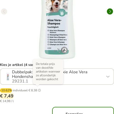
De totale prijs
Kies je artikel (4 varianten)
van dezelfde
Dubbelpak: 2 x 250 ml - Trixie Aloe Vera
artikelen wanneer
ze afzonderlijk
Hondenshampoo
worden gekocht
29231.1
-10.62%
individueel
€ 8,38
€ 7,49
€ 14,98 / l