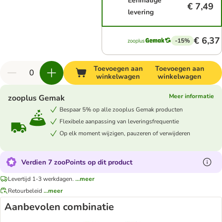
Eenmalige
€ 7,49
levering
€ 6,37
-15%
Toevoegen aan
Toevoegen aan
winkelwagen
winkelwagen
Meer informatie
zooplus Gemak
Bespaar 5% op alle zooplus Gemak producten
Flexibele aanpassing van leveringsfrequentie
Op elk moment wijzigen, pauzeren of verwijderen
Verdien 7 zooPoints op dit product
Levertijd 1-3 werkdagen.
...meer
Retourbeleid
...meer
Aanbevolen combinatie