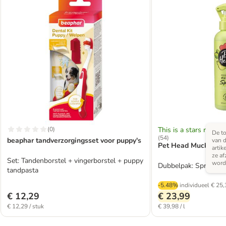
(
0
)
This is a stars rating 
De to
(
54
)
beaphar tandverzorgingsset voor puppy's
van d
Pet Head Mucky Pu
artik
ze af
Set: Tandenborstel + vingerborstel + puppy
word
Dubbelpak: Spray 2 x
tandpasta
-5.48%
individueel
€ 25,
€ 12,29
€ 23,99
€ 12,29 / stuk
€ 39,98 / l