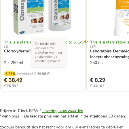
This is a stars rating area from zero to 5: 1/5
This is a stars rating 
De totale prijs
(
1
)
(
17
)
van dezelfde
Clorexyderm® Shampoo
Laboratoire Demavic
artikelen wanneer
Insectenbeschermi
ze afzonderlijk
worden gekocht
2 x 250 ml
250 ml
-3.73%
individueel
€ 39,98
€ 38,49
€ 8,29
€ 76,98 / l
€ 33,16 / l
Prijzen in € incl. BTW *
Leveringsvoorwaarden
.
"Van"-prijs = De laagste prijs van het artikel in de afgelopen 30 dagen.
zooplus behoudt zich het recht voor om uw e-mailadres te gebruiken