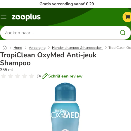
Gratis verzending vanaf € 29
Menu
Zoeken
naar
producten
Hond
Verzorging
Hondenshampoo & handdoeken
TropiClean O
TropiClean OxyMed Anti-jeuk
Shampoo
355 ml
Schrijf een review
(
0
)