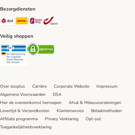
Bezorgdiensten
Dpd Shipping Method
DHL Shipping Method
Mondial Relay Shipping Method
bpost Shipping Method
Veilig shoppen
Security
Security
Over zooplus
Carrière
Corporate Website
Impressum
Algemene Voorwaarden
DSA
Hier de overeenkomst herroepen
Afval & Milieuvoorzieningen
Levertijd & Verzendkosten
Klantenservice
Betaalmethoden
Affiliate programma
Privacy Verklaring
Opt-out
Toegankelijkheidsverklaring