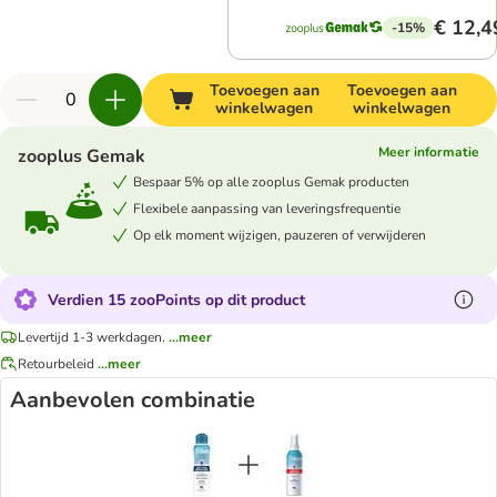
€ 12,4
-15%
Toevoegen aan
Toevoegen aan
winkelwagen
winkelwagen
Meer informatie
zooplus Gemak
Bespaar 5% op alle zooplus Gemak producten
Flexibele aanpassing van leveringsfrequentie
Op elk moment wijzigen, pauzeren of verwijderen
Verdien 15 zooPoints op dit product
Levertijd 1-3 werkdagen.
...meer
Retourbeleid
...meer
Aanbevolen combinatie