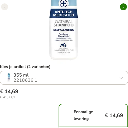
Kies je artikel (2 varianten)
355 ml
2218636.1
€ 14,69
€ 41,38 / l
Eenmalige
€ 14,69
levering