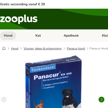
Gratis verzending vanaf € 29
Hond
Kat
Apotheek
Kle
Open categorie menu: Hond
Open categorie menu: Kat
Open 
Hond
Vlooien, teken & ontworming
Panacur hond
Panacur Hond