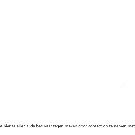
Adv
€
€ 2
nt hier te allen tijde bezwaar tegen maken door contact op te nemen met