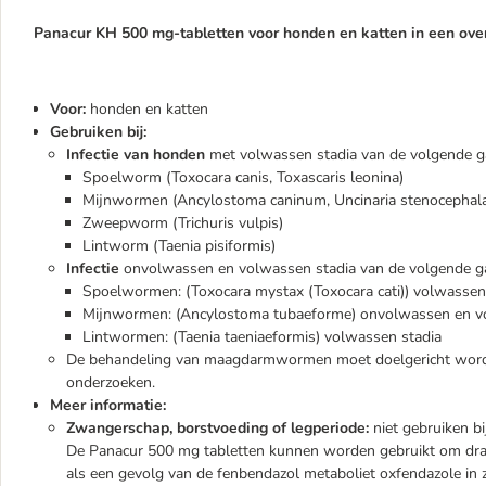
Panacur KH 500 mg-tabletten voor honden en katten in een over
Voor:
honden en katten
Gebruiken bij:
Infectie van honden
met volwassen stadia van de volgende g
Spoelworm (Toxocara canis, Toxascaris leonina)
Mijnwormen (Ancylostoma caninum, Uncinaria stenocephal
Zweepworm (Trichuris vulpis)
Lintworm (Taenia pisiformis)
Infectie
onvolwassen en volwassen stadia van de volgende gas
Spoelwormen: (Toxocara mystax (Toxocara cati)) volwassen
Mijnwormen: (Ancylostoma tubaeforme) onvolwassen en v
Lintwormen: (Taenia taeniaeformis) volwassen stadia
De behandeling van maagdarmwormen moet doelgericht worden 
onderzoeken.
Meer informatie:
Zwangerschap, borstvoeding of legperiode:
niet gebruiken bi
De Panacur 500 mg tabletten kunnen worden gebruikt om drach
als een gevolg van de fenbendazol metaboliet oxfendazole in