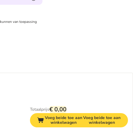
kunnen van toepassing
€ 0,00
Totaalprijs
Voeg beide toe aan
Voeg beide toe aan
winkelwagen
winkelwagen