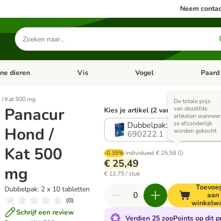
Neem contac
Zoeken
naar
producten
ine dieren
Vis
Vogel
Paard
categorie menu: Apotheek
Open categorie menu: Kleine dieren
Open categorie menu: Vis
Open cat
 / Kat 500 mg
De totale prijs
Panacur
van dezelfde
Kies je artikel (2 varianten)
artikelen wanneer
ze afzonderlijk
Dubbelpak: 2 x 10 tablett
Hond /
worden gekocht
690222.1
Kat 500
-0.35%
individueel
€ 25,58
€ 25,49
mg
€ 12,75 / stuk
Toevoe
Dubbelpak: 2 x 10 tabletten
aan
(
0
)
winkelw
Schrijf een review
Verdien 25 zooPoints op dit p