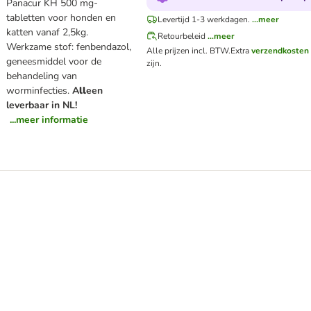
Panacur KH 500 mg-
tabletten voor honden en
Levertijd 1-3 werkdagen.
...meer
katten vanaf 2,5kg.
Retourbeleid
...meer
Werkzame stof: fenbendazol,
Alle prijzen incl. BTW.
Extra
verzendkosten
geneesmiddel voor de
zijn.
behandeling van
worminfecties.
A
ll
een
leverbaar in NL!
...meer informatie