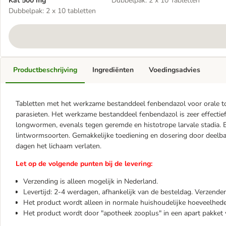
Kat 500 mg
Dubbelpak: 2 x 10 Tabletten
Dubbelpak: 2 x 10 tabletten
Productbeschrijving
Ingrediënten
Voedingsadvies
Tabletten met het werkzame bestanddeel fenbendazol voor orale to
parasieten. Het werkzame bestanddeel fenbendazol is zeer effectie
longwormen, evenals tegen geremde en histotrope larvale stadia.
lintwormsoorten. Gemakkelijke toediening en dosering door deelba
dagen het lichaam verlaten.
Let op de volgende punten bij de levering:
Verzending is alleen mogelijk in Nederland.
Levertijd: 2-4 werdagen, afhankelijk van de besteldag. Verzend
Het product wordt alleen in normale huishoudelijke hoeveelhede
Het product wordt door "apotheek zooplus" in een apart pakket