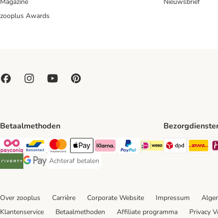
Magazine
Nieuwsbrief
zooplus Awards
Betaalmethoden
Bezorgdienste
Dpd Shipp
DH
Payconiq Payment Method
Bancontact Payment Method
Mastercard Payment Method
Apple Pay Payment Method
Klarna Payment Method
PayPal Payment Method
iDeal Payment Method
Achteraf betalen
Achteraf betalen Payment Method
Riverty Payment Method
Google Pay Payment Method
Over zooplus
Carrière
Corporate Website
Impressum
Alge
Klantenservice
Betaalmethoden
Affiliate programma
Privacy V