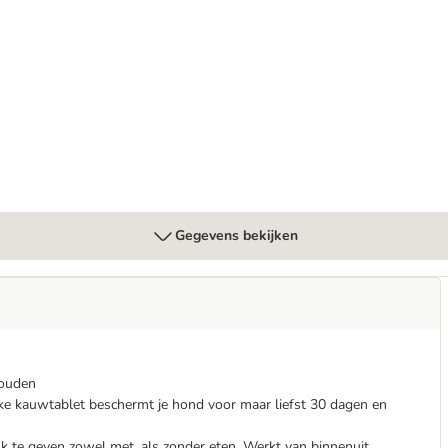
Kleine Hond en Puppy
Gegevens bekijken
houden
ijke kauwtablet beschermt je hond voor maar liefst 30 dagen en
k te geven zowel met, als zonder eten. Werkt van binnenuit