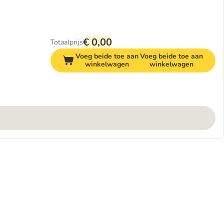
€ 0,00
Totaalprijs
Voeg beide toe aan
Voeg beide toe aan
winkelwagen
winkelwagen