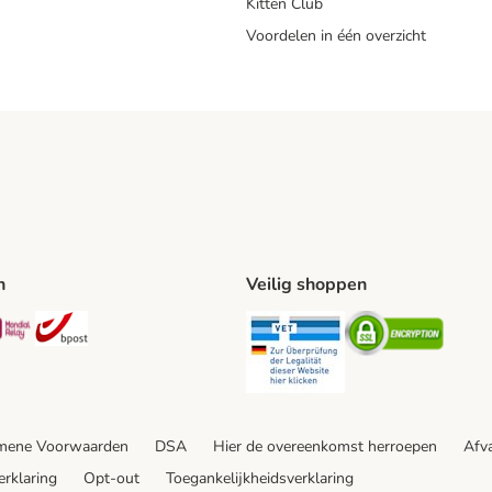
Kitten Club
Voordelen in één overzicht
n
Veilig shoppen
ing Method
L Shipping Method
Mondial Relay Shipping Method
bpost Shipping Method
Security
Securit
mene Voorwaarden
DSA
Hier de overeenkomst herroepen
Afva
erklaring
Opt-out
Toegankelijkheidsverklaring