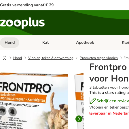
Gratis verzending vanaf € 29
Hond
Kat
Apotheek
Kle
Open categorie menu: Hond
Open categorie menu: Kat
Open 
Hond
Vlooien, teken & ontworming
Producten tegen vlooien
Fro
Frontpro
voor Hon
3 tabletten voor hond
This is a stars rating 
Schrijf een revie
Vlooien en tekenbesc
leverbaar in Nederlan