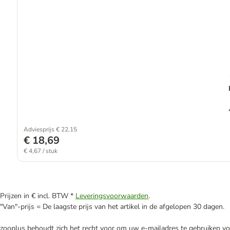
Adviesprijs € 22,15
€ 18,69
€ 4,67 / stuk
Prijzen in € incl. BTW *
Leveringsvoorwaarden
.
"Van"-prijs = De laagste prijs van het artikel in de afgelopen 30 dagen.
zooplus behoudt zich het recht voor om uw e-mailadres te gebruiken voo