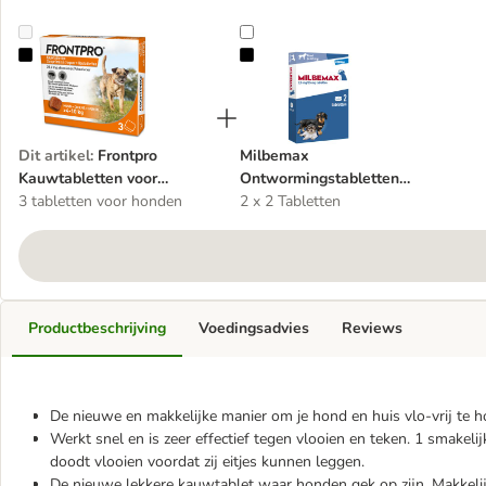
Frontpro Kauwtabletten voor Honden 4 - 10 kg
Milbemax Ontwormingstabletten 
Dit artikel
:
Frontpro
Milbemax
Kauwtabletten voor
Ontwormingstabletten
Honden 4 - 10 kg
3 tabletten voor honden
Kleine Hond en Puppy
2 x 2 Tabletten
Productbeschrijving
Voedingsadvies
Reviews
De nieuwe en makkelijke manier om je hond en huis vlo-vrij te 
Werkt snel en is zeer effectief tegen vlooien en teken. 1 smakel
doodt vlooien voordat zij eitjes kunnen leggen.
De nieuwe lekkere kauwtablet waar honden gek op zijn. Makkelij