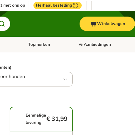
t met ons op
Herhaal bestelling
Winkelwagen
Topmerken
% Aanbiedingen
egorie menu: Vogel
Open categorie menu: Paard
Open categorie menu: Topmerke
ianten)
voor honden
Eenmalige
€ 31,99
levering