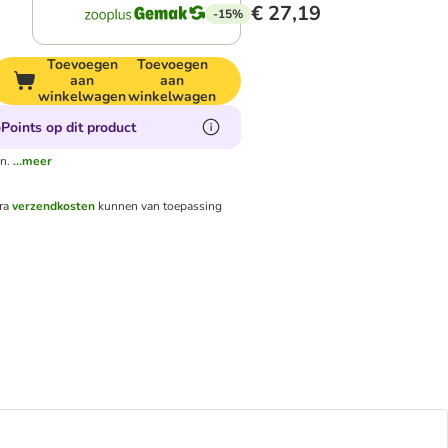
€ 27,19
-15%
Toevoegen
Toevoegen
aan
aan
winkelwagen
winkelwagen
Points op dit product
n.
...meer
tra
verzendkosten
kunnen van toepassing