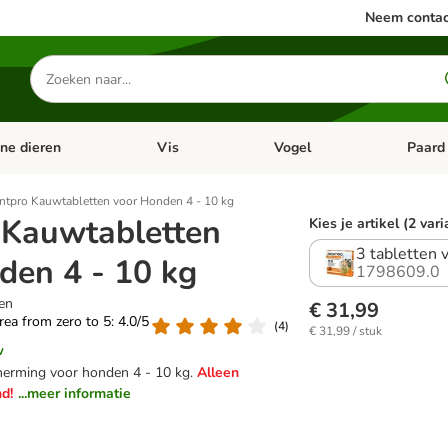
Neem contac
Zoeken
naar
producten
ine dieren
Vis
Vogel
Paard
categorie menu: Apotheek
Open categorie menu: Kleine dieren
Open categorie menu: Vis
Open cat
ntpro Kauwtabletten voor Honden 4 - 10 kg
 Kauwtabletten
Kies je artikel (2 var
3 tabletten 
den 4 - 10 kg
1798609.0
en
€ 31,99
area from zero to 5: 4.0/5
(
4
)
€ 31,99 / stuk
w
herming voor honden 4 - 10 kg.
Alleen
d!
...meer informatie