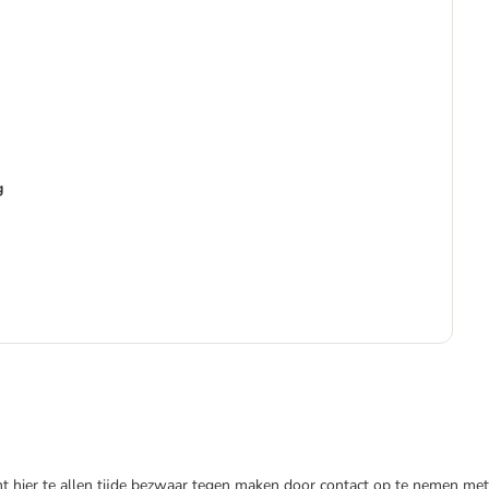
g
-3
€
€ 2
nt hier te allen tijde bezwaar tegen maken door contact op te nemen met