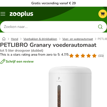
Gratis verzending vanaf € 29
Menu
Zoeken
naar
producten
Hond
Voerbakken & drinkbakken
Voer- en waterautomaat
PETLIB
PETLIBRO Granary voederautomaat
tot 5 liter droogvoer (dubbel)
This is a stars rating area from zero to 5: 4.7/5
(
11
)
Schrijf een review