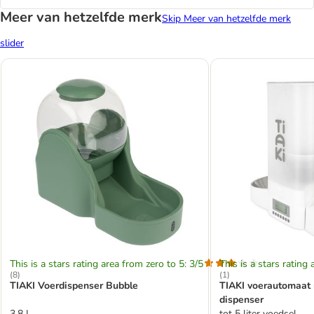
Meer van hetzelfde merk
Skip Meer van hetzelfde merk
slider
This is a stars rating area from zero to 5: 3/5
This is a stars rating 
(
8
)
(
1
)
TIAKI Voerdispenser Bubble
TIAKI voerautomaat
dispenser
3,8 L
tot 5 liter voedsel