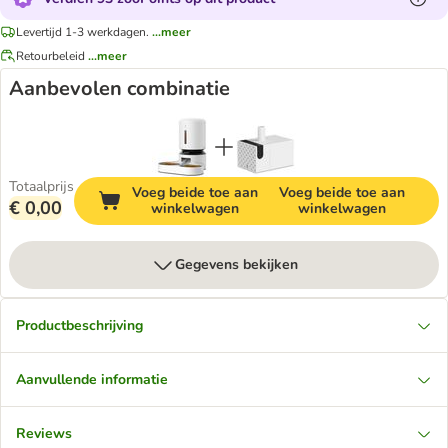
Levertijd 1-3 werkdagen.
...meer
Retourbeleid
...meer
Aanbevolen combinatie
Totaalprijs
Voeg beide toe aan
Voeg beide toe aan
€ 0,00
winkelwagen
winkelwagen
Gegevens bekijken
Productbeschrijving
Aanvullende informatie
Reviews