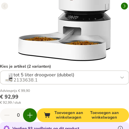
Kies je artikel (2 varianten)
tot 5 liter droogvoer (dubbel)
2133638.1
Adviesprijs € 99,90
€ 92,99
€ 92,99 / stuk
Toevoegen aan
Toevoegen aan
winkelwagen
winkelwagen
Verdien 93 zooPoints op dit product