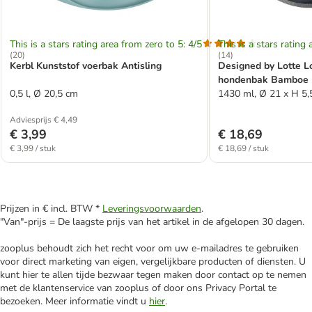
This is a stars rating area from zero to 5: 4/5
This is a stars rating 
(
20
)
(
14
)
Kerbl Kunststof voerbak Antisling
Designed by Lotte Lo
hondenbak Bamboe
0,5 l, Ø 20,5 cm
1430 ml, Ø 21 x H 5,
Adviesprijs € 4,49
€ 3,99
€ 18,69
€ 3,99 / stuk
€ 18,69 / stuk
Prijzen in € incl. BTW *
Leveringsvoorwaarden
.
"Van"-prijs = De laagste prijs van het artikel in de afgelopen 30 dagen.
zooplus behoudt zich het recht voor om uw e-mailadres te gebruiken
voor direct marketing van eigen, vergelijkbare producten of diensten. U
kunt hier te allen tijde bezwaar tegen maken door contact op te nemen
met de klantenservice van zooplus of door ons Privacy Portal te
bezoeken. Meer informatie vindt u
hier
.