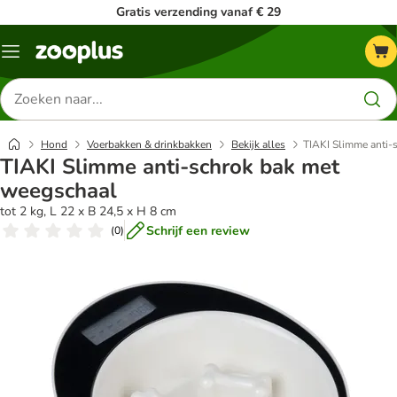
Gratis verzending vanaf € 29
Menu
Zoeken
naar
producten
Hond
Voerbakken & drinkbakken
Bekijk alles
TIAKI Slimme anti-
TIAKI Slimme anti-schrok bak met
weegschaal
tot 2 kg, L 22 x B 24,5 x H 8 cm
Schrijf een review
(
0
)