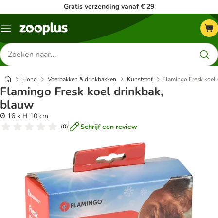
Gratis verzending vanaf € 29
Menu
Zoeken
naar
producten
Hond
Voerbakken & drinkbakken
Kunststof
Flamingo Fresk koel 
Flamingo Fresk koel drinkbak,
blauw
Ø 16 x H 10 cm
Schrijf een review
(
0
)