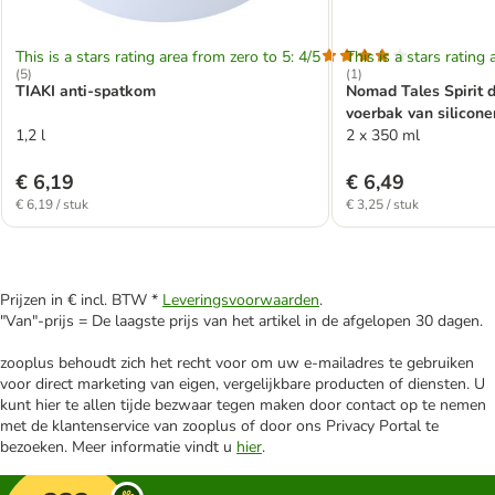
This is a stars rating area from zero to 5: 4/5
This is a stars rating 
(
5
)
(
1
)
TIAKI anti-spatkom
Nomad Tales Spirit 
voerbak van silicone
1,2 l
2 x 350 ml
€ 6,19
€ 6,49
€ 6,19 / stuk
€ 3,25 / stuk
Prijzen in € incl. BTW *
Leveringsvoorwaarden
.
"Van"-prijs = De laagste prijs van het artikel in de afgelopen 30 dagen.
zooplus behoudt zich het recht voor om uw e-mailadres te gebruiken
voor direct marketing van eigen, vergelijkbare producten of diensten. U
kunt hier te allen tijde bezwaar tegen maken door contact op te nemen
met de klantenservice van zooplus of door ons Privacy Portal te
bezoeken. Meer informatie vindt u
hier
.