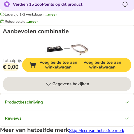
Verdien 15 zooPoints op dit product
Levertijd 1-3 werkdagen.
...meer
Retourbeleid
...meer
Aanbevolen combinatie
Totaalprijs
Voeg beide toe aan
Voeg beide toe aan
€ 0,00
winkelwagen
winkelwagen
Gegevens bekijken
Productbeschrijving
Reviews
Meer van hetzelfde merk
Skip Meer van hetzelfde merk