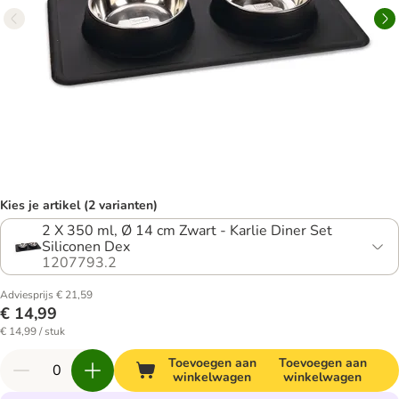
Kies je artikel (2 varianten)
2 X 350 ml, Ø 14 cm Zwart - Karlie Diner Set
Siliconen Dex
1207793.2
Adviesprijs € 21,59
€ 14,99
€ 14,99 / stuk
Toevoegen aan
Toevoegen aan
winkelwagen
winkelwagen