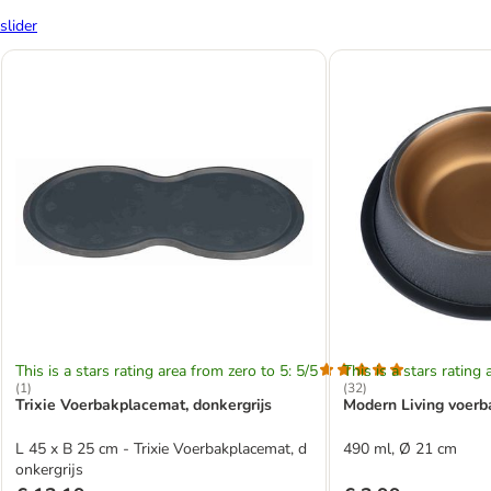
slider
This is a stars rating area from zero to 5: 5/5
This is a stars rating 
(
1
)
(
32
)
Trixie Voerbakplacemat, donkergrijs
Modern Living voerb
L 45 x B 25 cm - Trixie Voerbakplacemat, d
490 ml, Ø 21 cm
onkergrijs