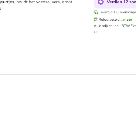
Verdien 12 zoo
eurtjes
, houdt het voedsel vers, groot
s
Levertijd 1-3 werkdage
Retourbeleid
...meer
Alle prijzen incl. BTW.
Ex
zijn.
ng