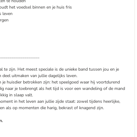
ten te houden
dt het voedsel binnen en je huis fris
s leven
ergen
___________________
al te zijn. Het meest speciale is de unieke band tussen jou en je
deel uitmaken van jullie dagelijks leven.
je huisdier betrokken zijn: het speelgoed waar hij voortdurend
dig naar je toebrengt als het tijd is voor een wandeling of de mand
kig in slaap valt.
ment in het leven aan jullie zijde staat: zowel tijdens heerlijke,
n als op momenten die harig, bekrast of knagend zijn.
n.