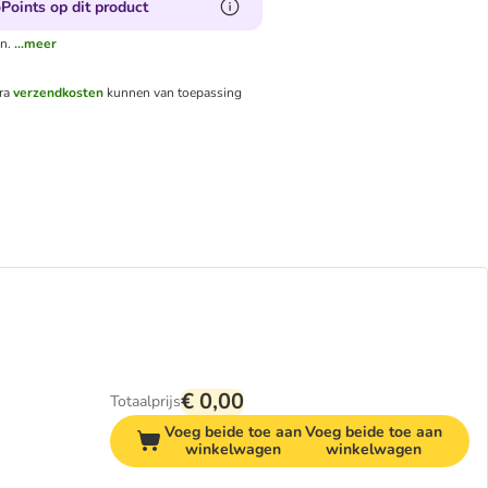
Points op dit product
n.
...meer
tra
verzendkosten
kunnen van toepassing
€ 0,00
Totaalprijs
Voeg beide toe aan
Voeg beide toe aan
winkelwagen
winkelwagen