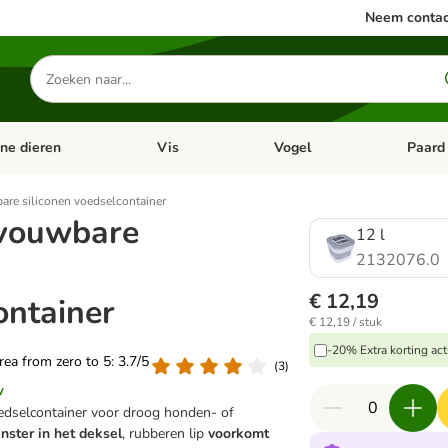
Neem contac
Zoeken
naar
producten
ine dieren
Vis
Vogel
Paard
categorie menu: Apotheek
Open categorie menu: Kleine dieren
Open categorie menu: Vis
Open cat
re siliconen voedselcontainer
pvouwbare
12 l
2132076.0
€ 12,19
ontainer
€ 12,19 / stuk
-20% Extra korting act
area from zero to 5: 3.7/5
(
3
)
w
dselcontainer voor droog honden- of
enster in het deksel
, rubberen lip
voorkomt