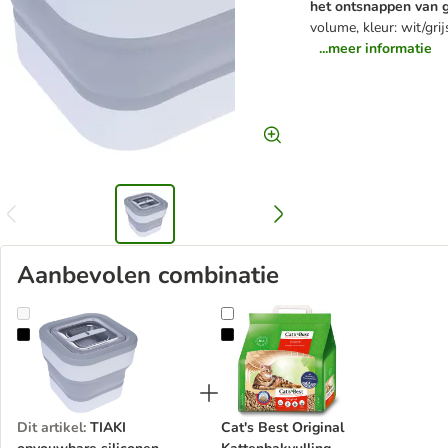
het ontsnappen van g
volume, kleur: wit/grij
...meer informatie
Aanbevolen combinatie
TIAKI opvouwbare siliconen voedselcontainer
Cat's Best Original Kattenbakvulli
Dit artikel
:
TIAKI
Cat's Best Original