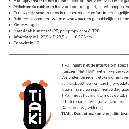
Met kijkvenster in het deksel:
helpt om het voerniveau in de ga
Afdichtende rubberen lip:
voorkomt dat geurtjes ontsnappen, hou
Gemakkelijk schoon te maken: voor meer comfort in het dagelijk
Ruimtebesparend ontwerp: opvouwbaar en gemakkelijk op te b
Kleur
: wit/grijs
Materiaal
: Kunststof (PP, polypropyleen) & TPR
Afmetingen
: L 28,5 x B 28,5 x H 10 / 25 cm
Capaciteit:
12 l
___________________________________________________________
TIAKI heeft niet de intentie om specia
huisdier. Met TIAKI willen we gewoon 
We willen bij ieder geluksmoment van 
aan knabbelt, de riem die hij ongedul
waarin hij na een spannende dag geluk
TIAKI moet het merk zijn dat op elk mo
schitterende en vreugdevolle momente
Dat is wat wij willen zijn.
TIAKI. Deel uitmaken van jullie leve