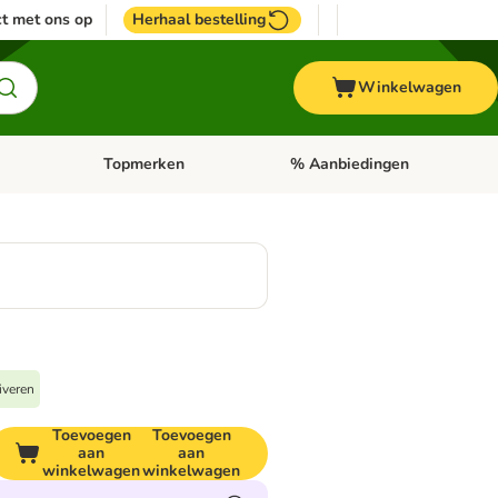
t met ons op
Herhaal bestelling
Winkelwagen
Topmerken
% Aanbiedingen
egorie menu: Vogel
Open categorie menu: Paard
Open categorie menu: Topmerke
iveren
Toevoegen
Toevoegen
aan
aan
winkelwagen
winkelwagen