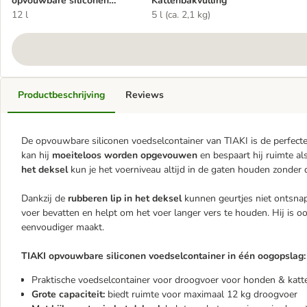
opvouwbare siliconen
Kattenbakvulling
voedselcontainer
12 l
5 l (ca. 2,1 kg)
Productbeschrijving
Reviews
De opvouwbare siliconen voedselcontainer van TIAKI is de perfecte 
kan hij
moeiteloos worden opgevouwen
en bespaart hij ruimte als
het deksel
kun je het voerniveau altijd in de gaten houden zonder 
Dankzij de
rubberen lip in het deksel
kunnen geurtjes niet ontsnappe
voer bevatten en helpt om het voer langer vers te houden. Hij is o
eenvoudiger maakt.
TIAKI opvouwbare siliconen voedselcontainer in één oogopslag:
Praktische voedselcontainer voor droogvoer voor honden & katt
Grote capaciteit:
biedt ruimte voor maximaal 12 kg droogvoer