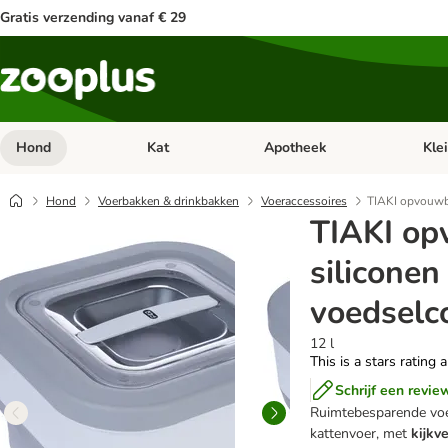
Gratis verzending vanaf € 29
Hond
Kat
Apotheek
Kle
Open categorie menu: Hond
Open categorie menu: Kat
Open 
Hond
Voerbakken & drinkbakken
Voeraccessoires
TIAKI opvouwba
TIAKI o
siliconen
voedselc
12 l
This is a stars rating 
Schrijf een revie
Ruimtebesparende voe
kattenvoer, met
kijkv