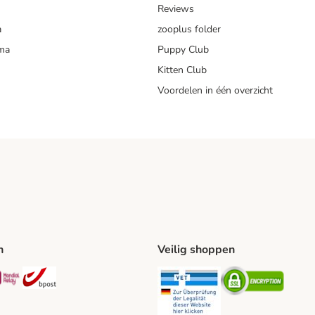
Reviews
a
zooplus folder
mma
Puppy Club
Kitten Club
Voordelen in één overzicht
n
Veilig shoppen
ing Method
L Shipping Method
Mondial Relay Shipping Method
bpost Shipping Method
Security
Securit