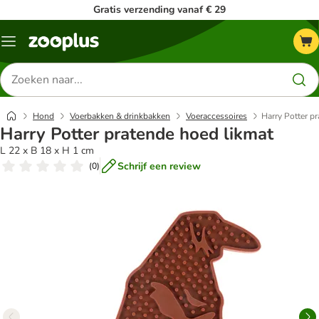
Gratis verzending vanaf € 29
Menu
Zoeken
naar
producten
Hond
Voerbakken & drinkbakken
Voeraccessoires
Harry Potter p
Harry Potter pratende hoed likmat
L 22 x B 18 x H 1 cm
Schrijf een review
(
0
)