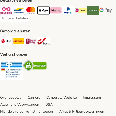
Betaalmethoden
Payconiq Payment Method
Bancontact Payment Method
Mastercard Payment Method
Apple Pay Payment Method
Klarna Payment Method
PayPal Payment Method
iDeal Payment Method
Riverty Payment 
Google P
Achteraf betalen
Achteraf betalen Payment Method
Bezorgdiensten
Dpd Shipping Method
DHL Shipping Method
Mondial Relay Shipping Method
bpost Shipping Method
Veilig shoppen
Security
Security
Over zooplus
Carrière
Corporate Website
Impressum
Algemene Voorwaarden
DSA
Hier de overeenkomst herroepen
Afval & Milieuvoorzieningen