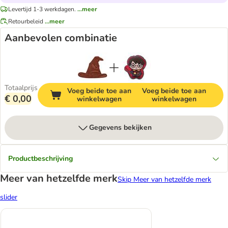
Levertijd 1-3 werkdagen.
...meer
Retourbeleid
...meer
Aanbevolen combinatie
Totaalprijs
Voeg beide toe aan
Voeg beide toe aan
€ 0,00
winkelwagen
winkelwagen
Gegevens bekijken
Productbeschrijving
Meer van hetzelfde merk
Skip Meer van hetzelfde merk
slider