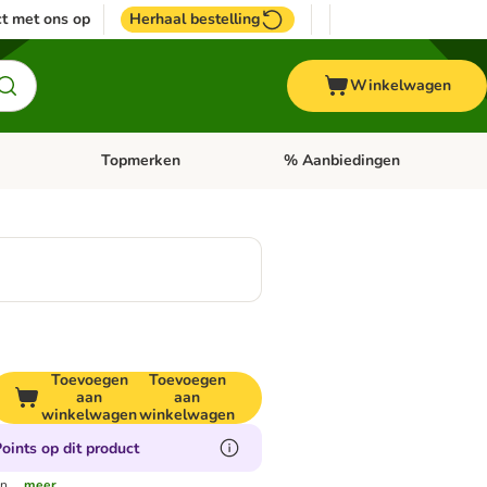
t met ons op
Herhaal bestelling
Winkelwagen
Topmerken
% Aanbiedingen
egorie menu: Vogel
Open categorie menu: Paard
Open categorie menu: Topmerke
Toevoegen
Toevoegen
aan
aan
winkelwagen
winkelwagen
oints op dit product
n.
...meer