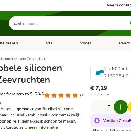
Neem contac
Zoeken
naar
producten
ine dieren
Vis
Vogel
Paard
categorie menu: Apotheek
Open categorie menu: Kleine dieren
Open categorie menu: Vis
Open cat
iliconen reiskom Zeevruchten
bele siliconen
2 x 600 ml
2132384.0
Zeevruchten
€ 7,29
area from zero to 5: 5.0/5
€ 7,29 / stuk
(
1
)
w
r honden,
gemaakt van flexibel silicone
,
ar, inclusief karabijnhaak voor gemakkelijk
Verdien 7 zooP
oor op reis
, gemakkelijk schoon te maken,
ur: turquoise
...meer informatie
Levertijd 1-3 werkdage