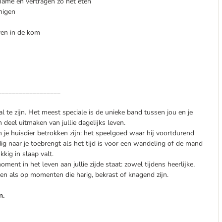
ame en vertragen zo het eten
nigen
ven in de kom
__________________
al te zijn. Het meest speciale is de unieke band tussen jou en je
deel uitmaken van jullie dagelijks leven.
je huisdier betrokken zijn: het speelgoed waar hij voortdurend
dig naar je toebrengt als het tijd is voor een wandeling of de mand
kig in slaap valt.
ment in het leven aan jullie zijde staat: zowel tijdens heerlijke,
n als op momenten die harig, bekrast of knagend zijn.
n.