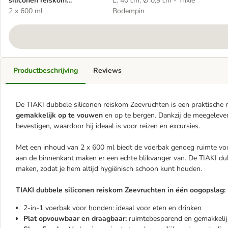
siliconen reiskom
L: 40 cm, Ø 0,9 cm - Trixie
Zeevruchten
2 x 600 ml
Bodempin
Productbeschrijving
Reviews
De TIAKI dubbele siliconen reiskom Zeevruchten is een praktische 
gemakkelijk op te vouwen
en op te bergen. Dankzij de meegelever
bevestigen, waardoor hij ideaal is voor reizen en excursies.
Met een inhoud van 2 x 600 ml biedt de voerbak genoeg ruimte vo
aan de binnenkant maken er een echte blikvanger van. De TIAKI du
maken, zodat je hem altijd hygiënisch schoon kunt houden.
TIAKI dubbele siliconen reiskom Zeevruchten in één oogopslag:
2-in-1 voerbak voor honden: ideaal voor eten en drinken
Plat opvouwbaar en draagbaar:
ruimtebesparend en gemakkelij