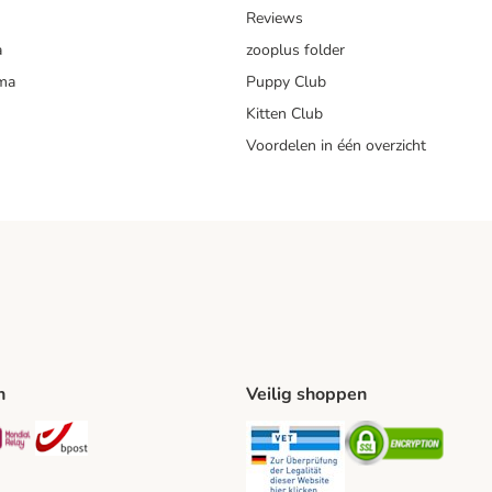
Reviews
a
zooplus folder
mma
Puppy Club
Kitten Club
Voordelen in één overzicht
n
Veilig shoppen
ing Method
L Shipping Method
Mondial Relay Shipping Method
bpost Shipping Method
Security
Securit