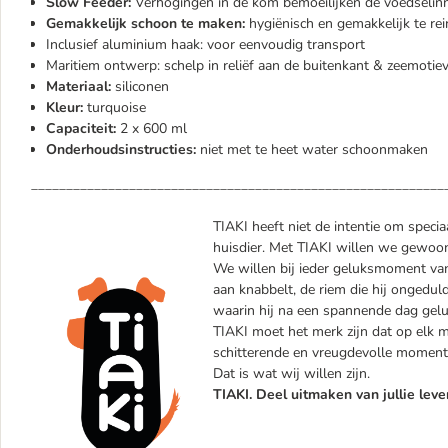
Slow Feeder:
Verhogingen in de kom bemoeilijken de voedselinn
Gemakkelijk schoon te maken:
hygiënisch en gemakkelijk te rei
Inclusief aluminium haak: voor eenvoudig transport
Maritiem ontwerp: schelp in reliëf aan de buitenkant & zeemotie
Materiaal:
siliconen
Kleur:
turquoise
Capaciteit:
2 x 600 ml
Onderhoudsinstructies:
niet met te heet water schoonmaken
___________________________________________________________
TIAKI heeft niet de intentie om specia
huisdier. Met TIAKI willen we gewoon 
We willen bij ieder geluksmoment van 
aan knabbelt, de riem die hij ongedul
waarin hij na een spannende dag geluk
TIAKI moet het merk zijn dat op elk mo
schitterende en vreugdevolle momente
Dat is wat wij willen zijn.
TIAKI. Deel uitmaken van jullie leve