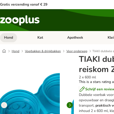
Gratis verzending vanaf € 29
Hond
Kat
Apotheek
Kle
Open categorie menu: Hond
Open categorie menu: Kat
Open 
Hond
Voerbakken & drinkbakken
Voor onderweg
TIAKI dubbele s
TIAKI dub
reiskom 
2 x 600 ml
This is a stars rating 
Schrijf een revie
Dubbele voerbak voo
opvouwbaar en draagba
transport,
praktisch v
inhoud 2 x 600 ml, kle