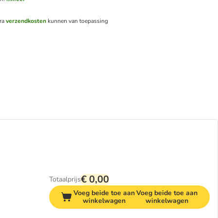
tra
verzendkosten
kunnen van toepassing
€ 0,00
Totaalprijs
Voeg beide toe aan
Voeg beide toe aan
winkelwagen
winkelwagen