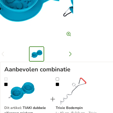
Aanbevolen combinatie
TIAKI dubbele siliconen reiskom Zeevruchten
Trixie Bodempin
Dit artikel
:
TIAKI dubbele
Trixie Bodempin