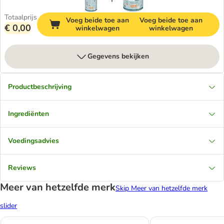
Totaalprijs
Voeg beide toe aan
Voeg beide toe aan
€ 0,00
winkelwagen
winkelwagen
Gegevens bekijken
Productbeschrijving
Ingrediënten
Voedingsadvies
Reviews
Meer van hetzelfde merk
Skip Meer van hetzelfde merk
slider