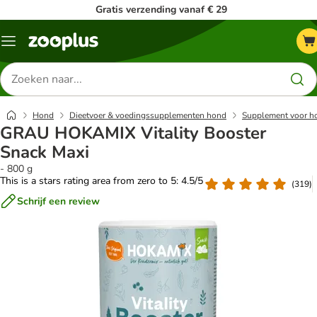
Gratis verzending vanaf € 29
Menu
Zoeken
naar
producten
Hond
Dieetvoer & voedingssupplementen hond
Supplement voor h
GRAU HOKAMIX Vitality Booster
Snack Maxi
- 800 g
This is a stars rating area from zero to 5: 4.5/5
(
319
)
Schrijf een review