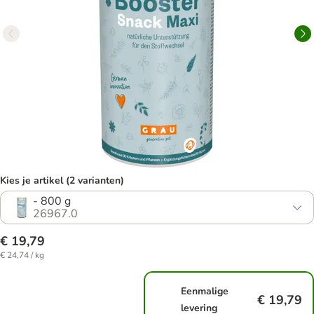
Kies je artikel (2 varianten)
- 800 g
26967.0
€ 19,79
€ 24,74 / kg
Eenmalige
€ 19,79
levering