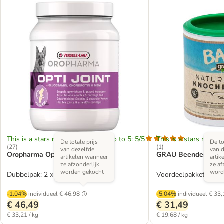
This is a stars rating area from zero to 5: 5/5
This is a stars rating 
De totale prijs
De to
(
27
)
(
1
)
van dezelfde
van d
Oropharma Opti Joint
GRAU Beendermeel
artikelen wanneer
artik
ze afzonderlijk
ze af
worden gekocht
word
Dubbelpak: 2 x 700 g
Voordeelpakket: 4 x 
-1.04%
individueel
€ 46,98
-5.04%
individueel
€ 33,
€ 46,49
€ 31,49
€ 33,21 / kg
€ 19,68 / kg