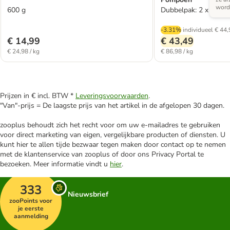
word
600 g
Dubbelpak: 2 x 50 Ka
-3.31%
individueel
€ 44,
€ 14,99
€ 43,49
€ 24,98 / kg
€ 86,98 / kg
Prijzen in € incl. BTW *
Leveringsvoorwaarden
.
"Van"-prijs = De laagste prijs van het artikel in de afgelopen 30 dagen.
zooplus behoudt zich het recht voor om uw e-mailadres te gebruiken
voor direct marketing van eigen, vergelijkbare producten of diensten. U
kunt hier te allen tijde bezwaar tegen maken door contact op te nemen
met de klantenservice van zooplus of door ons Privacy Portal te
bezoeken. Meer informatie vindt u
hier
.
333
Nieuwsbrief
zooPoints voor
je eerste
aanmelding