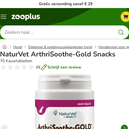
Gratis verzending vanaf € 29
Menu
Zoeken
naar
producten
Hond
Dieetvoer & voedingssupplementen hond
Hondenvoer voor g
NaturVet ArthriSoothe-Gold Snacks
70 Kauwtabletten
Schrijf een review
(
0
)