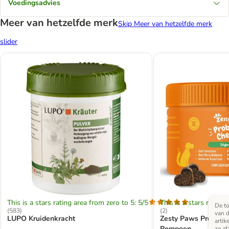
Voedingsadvies
Meer van hetzelfde merk
Skip Meer van hetzelfde merk
slider
This is a stars rating area from zero to 5: 5/5
This is a stars rating 
De to
(
583
)
(
2
)
van d
LUPO Kruidenkracht
Zesty Paws Probioti
artik
Pompoen
ze af