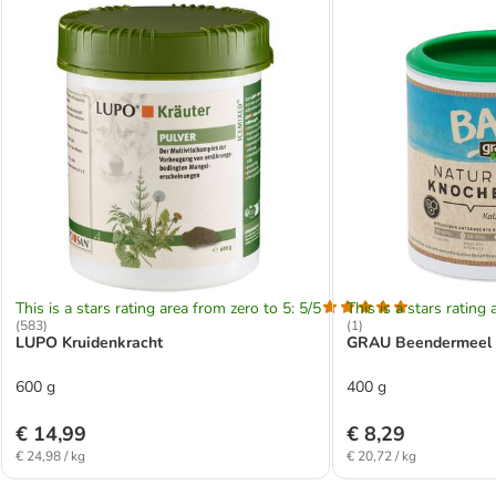
This is a stars rating area from zero to 5: 5/5
This is a stars rating 
(
583
)
(
1
)
LUPO Kruidenkracht
GRAU Beendermeel
600 g
400 g
€ 14,99
€ 8,29
€ 24,98 / kg
€ 20,72 / kg