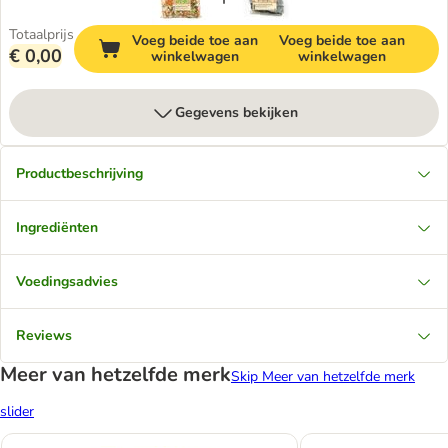
Totaalprijs
Voeg beide toe aan
Voeg beide toe aan
€ 0,00
winkelwagen
winkelwagen
Gegevens bekijken
Productbeschrijving
Ingrediënten
Voedingsadvies
Reviews
Meer van hetzelfde merk
Skip Meer van hetzelfde merk
slider