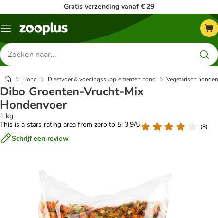
Gratis verzending vanaf € 29
Menu
Zoeken
naar
producten
Hond
Dieetvoer & voedingssupplementen hond
Vegetarisch honden
Dibo Groenten-Vrucht-Mix
Hondenvoer
1 kg
This is a stars rating area from zero to 5: 3.9/5
(
8
)
Schrijf een review